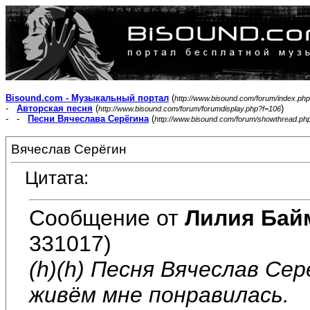
Bisound.com - Музыкальный портал
(
http://www.bisound.com/forum/index.php
-
Авторская песня
(
)
http://www.bisound.com/forum/forumdisplay.php?f=106
- -
Песни Вячеслава Серёгина
(
http://www.bisound.com/forum/showthread.ph
Вячеслав Серёгин
Цитата:
Сообщение от
Лилия Бай
331017)
(h)(h) Песня Вячеслав Се
живём мне понравилась.