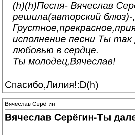
(h)(h)Песня- Вячеслав Се
решила(авторский блюз)-,
Грустное,прекрасное,при
исполнение песни Ты так 
любовью в сердце.
Ты молодец,Вячеслав!
Спасибо,Лилия!:D(h)
Вячеслав Серёгин
Вячеслав Серёгин-Ты дале