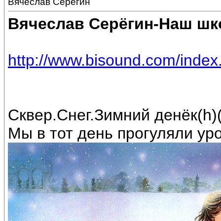
Вячеслав Серёгин
Вячеслав Серёгин-Наш ш
http://www.bisound.com/inde
Сквер.Снег.Зимний денёк(h)(
Мы в тот день прогуляли урок