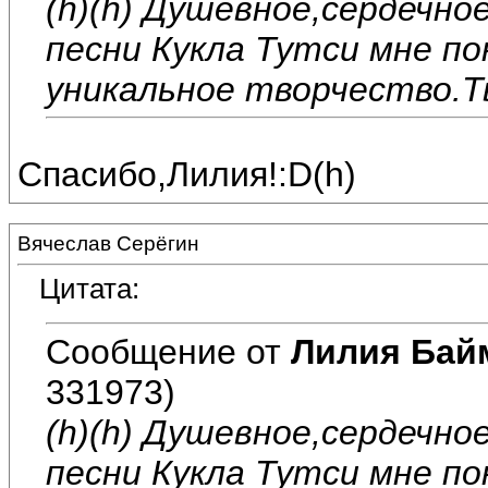
(h)(h) Душевное,сердечно
песни Кукла Тутси мне по
уникальное творчество.Т
Спасибо,Лилия!:D(h)
Вячеслав Серёгин
Цитата:
Сообщение от
Лилия Бай
331973)
(h)(h) Душевное,сердечно
песни Кукла Тутси мне по