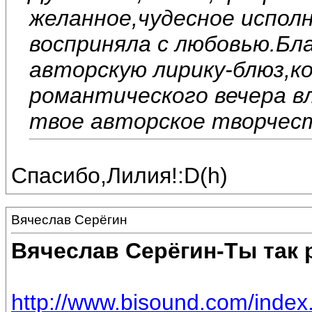
желанное,чудесное исполн
восприняла с любовью.Бл
авторскую лирику-блюз,к
романтического вечера 
твое авторское творчест
Спасибо,Лилия!:D(h)
Вячеслав Серёгин
Вячеслав Серёгин-Ты так
http://www.bisound.com/inde