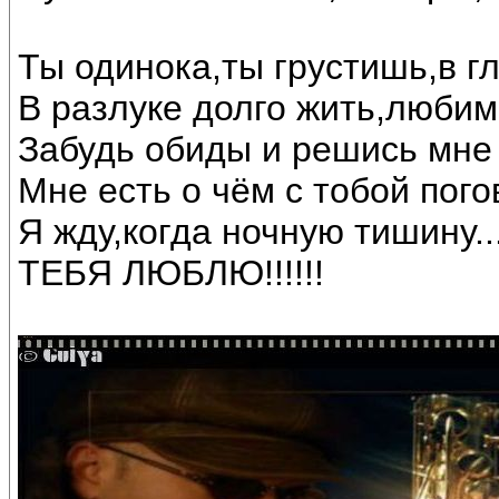
Ты одинока,ты грустишь,в г
В разлуке долго жить,любим
Забудь обиды и решись мне
Мне есть о чём с тобой погов
Я жду,когда ночную тишину...
ТЕБЯ ЛЮБЛЮ!!!!!!