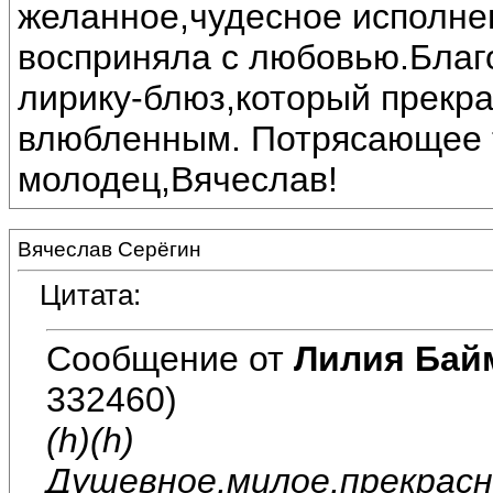
желанное,чудесное исполне
восприняла с любовью.Благ
лирику-блюз,который прекра
влюбленным. Потрясающее т
молодец,Вячеслав!
Вячеслав Серёгин
Цитата:
Сообщение от
Лилия Бай
332460)
(h)(h)
Душевное,милое,прекрасн