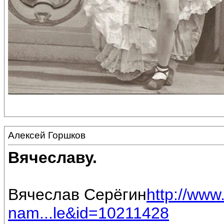
Алексей Горшков
Вячеславу.
Вячеслав Серёгин
http://www
nam...le&id=10211428