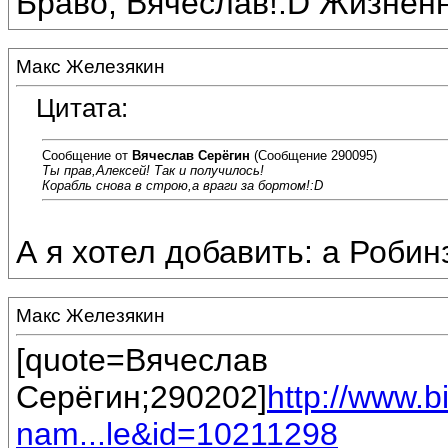
Браво, Вячеслав!:D Жизненн
Макс Железякин
Цитата:
Сообщение от
Вячеслав Серёгин
(Сообщение 290095)
Ты прав,Алексей! Так и получилось!
Корабль снова в строю,а враги за бортом!:D
А я хотел добавить: а Роби
Макс Железякин
[quote=Вячеслав
Серёгин;290202]
http://www.
nam...le&id=10211298