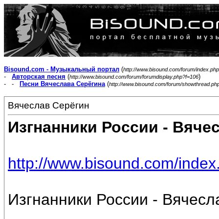
Bisound.com - Музыкальный портал
(
http://www.bisound.com/forum/index.php
-
Авторская песня
(
)
http://www.bisound.com/forum/forumdisplay.php?f=106
- -
Песни Вячеслава Серёгина
(
http://www.bisound.com/forum/showthread.ph
Вячеслав Серёгин
Изгнанники России - Вяче
http://www.bisound.com/inde
Изгнанники России - Вячесл