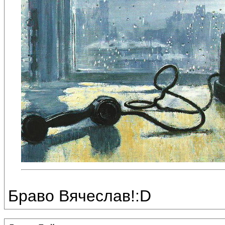
Браво Вячеслав!:D