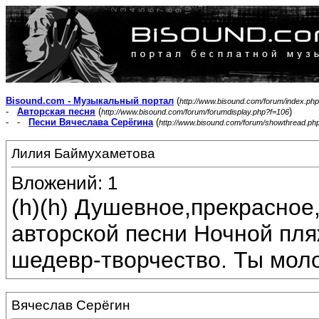
Bisound.com - Музыкальный портал
(
http://www.bisound.com/forum/index.php
-
Авторская песня
(
)
http://www.bisound.com/forum/forumdisplay.php?f=106
- -
Песни Вячеслава Серёгина
(
http://www.bisound.com/forum/showthread.ph
Лилия Баймухаметова
Вложений: 1
(h)(h) Душевное,прекрасное
авторской песни Ночной пл
шедевр-творчество. Ты моло
Вячеслав Серёгин