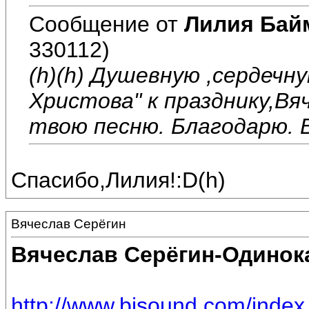
Сообщение от
Лилия Бай
330112)
(h)(h) Душевную ,сердечн
Христова" к празднику,Вя
твою песню. Благодарю. В
Спасибо,Лилия!:D(h)
Вячеслав Серёгин
Вячеслав Серёгин-Одинок
http://www.bisound.com/inde