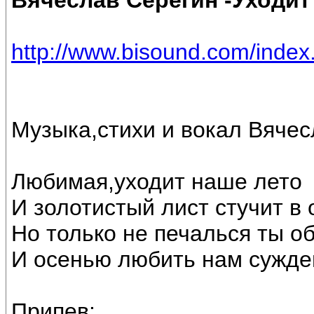
Вячеслав Серёгин -Уходит
http://www.bisound.com/inde
Музыка,стихи и вокал Вяче
Любимая,уходит наше лето
И золотистый лист стучит в 
Но только не печалься ты о
И осенью любить нам сужде
Припев: