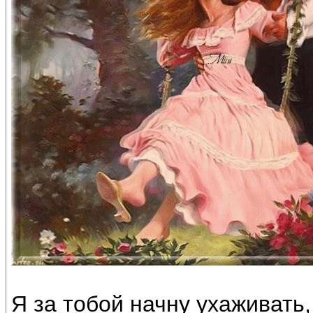
Я за тобой начну ухаживать,