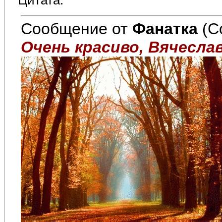
Цитата:
Сообщение от
Фанатка
(С
Очень красиво, Вячеслав!