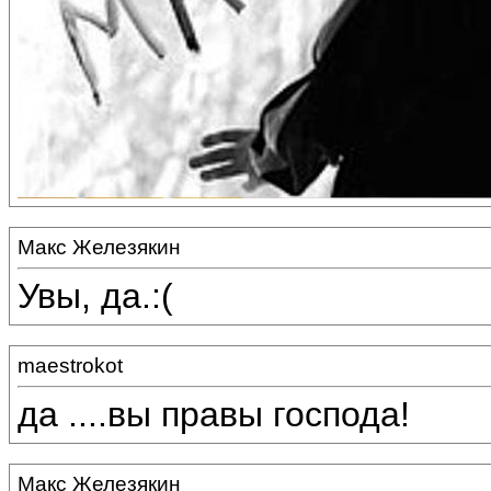
Макс Железякин
Увы, да.:(
maestrokot
да ....вы правы господа!
Макс Железякин