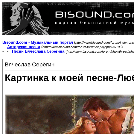
Bisound.com - Музыкальный портал
(
http://www.bisound.com/forum/index.php
-
Авторская песня
(
)
http://www.bisound.com/forum/forumdisplay.php?f=106
- -
Песни Вячеслава Серёгина
(
http://www.bisound.com/forum/showthread.ph
Вячеслав Серёгин
Картинка к моей песне-Лю