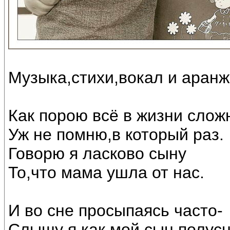
Музыка,стихи,вокал и аран
Как порою всё в жизни слож
Уж не помню,в который раз.
Говорю я ласково сыну
То,что мама ушла от нас.
И во сне просыпаясь часто-
Слышу я как мой сын полус