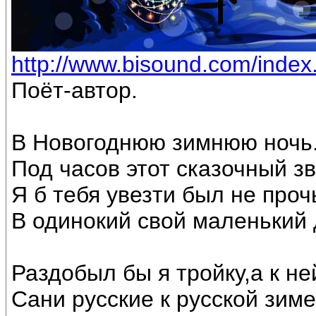
http://www.bisound.com/inde
Поёт-автор.
В Новогоднюю зимнюю ночь
Под часов этот сказочный з
Я б тебя увезти был не проч
В одинокий свой маленький 
Раздобыл бы я тройку,а к не
Сани русские к русской зиме