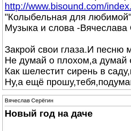
http://www.bisound.com/inde
"Колыбельная для любимой
Музыка и слова -Вячеслава 
Закрой свои глаза.И песню 
Не думай о плохом,а думай 
Как шелестит сирень в саду,
Ну,а ещё прошу,тебя,подумай
Вячеслав Серёгин
Новый год на даче