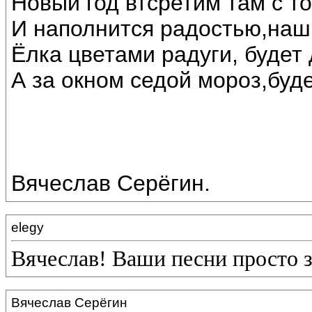
Новый год втсретим там с т
И наполнится радостью,наш
Ёлка цветами радуги, будет 
А за окном седой мороз,буде
Вячеслав Серёгин.
elegy
Вячеслав! Ваши песни просто 
Вячеслав Серёгин