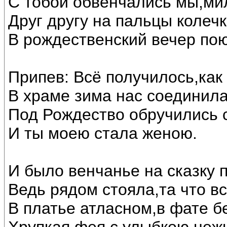
С тобой обвенчались мы,ми
Друг другу на пальцы колечк
В рождественский вечер по
Припев: Всё получилось,как
В храме зима нас соединила
Под Рождество обручились 
И ты моею стала женою.
И было венчанье на сказку 
Ведь рядом стояла,та что в
В платье атласном,в фате б