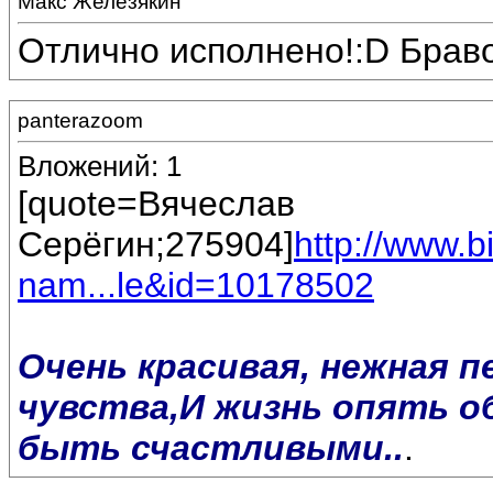
Макс Железякин
Отлично исполнено!:D Браво
panterazoom
Вложений: 1
[quote=Вячеслав
Серёгин;275904]
http://www.
nam...le&id=10178502
Очень красивая, нежная п
чувства,И жизнь опять о
быть счастливыми..
.