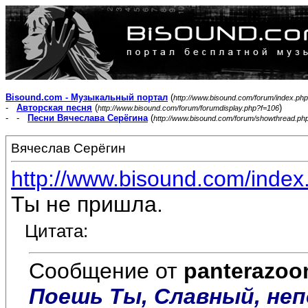
Bisound.com - Музыкальный портал
(
http://www.bisound.com/forum/index.php
-
Авторская песня
(
)
http://www.bisound.com/forum/forumdisplay.php?f=106
- -
Песни Вячеслава Серёгина
(
http://www.bisound.com/forum/showthread.ph
Вячеслав Серёгин
http://www.bisound.com/inde
Ты не пришла.
Цитата:
Сообщение от
panterazo
Поешь Ты, Славный, неп