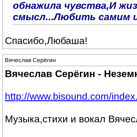
обнажила чувства,И жи
смысл...Любить самим 
Спасибо,Любаша!
Вячеслав Серёгин
Вячеслав Серёгин - Незем
http://www.bisound.com/inde
Музыка,стихи и вокал Вяче