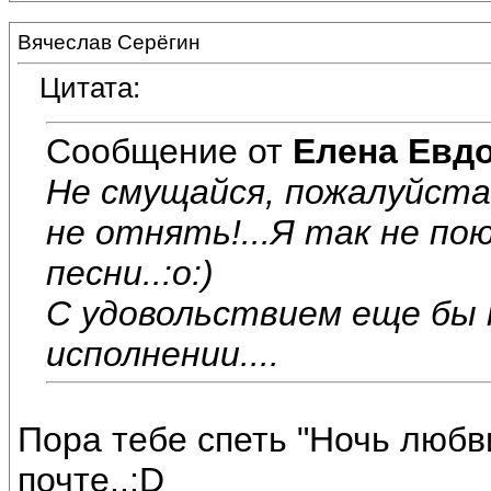
Вячеслав Серёгин
Цитата:
Сообщение от
Елена Евд
Не смущайся, пожалуйста
не отнять!...Я так не по
песни..:o:)
С удовольствием еще бы 
исполнении....
Пора тебе спеть "Ночь люб
почте..:D