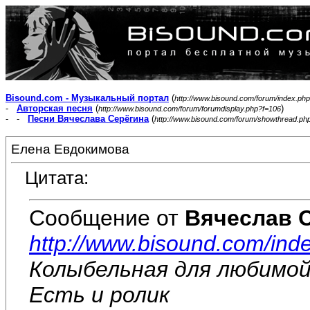
Bisound.com - Музыкальный портал
(
http://www.bisound.com/forum/index.php
-
Авторская песня
(
)
http://www.bisound.com/forum/forumdisplay.php?f=106
- -
Песни Вячеслава Серёгина
(
http://www.bisound.com/forum/showthread.ph
Елена Евдокимова
Цитата:
Сообщение от
Вячеслав 
http://www.bisound.com/ind
Колыбельная для любимой
Есть и ролик