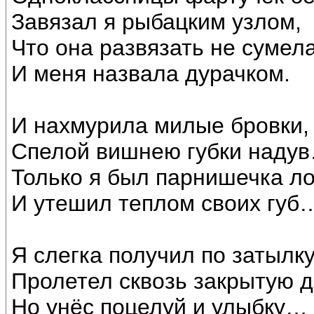
Завязал я рыбацким узлом,
Что она развязать не сумел
И меня назвала дурачком.
И нахмурила милые бровки,
Спелой вишнею губки наду
Только я был парнишечка ло
И утешил теплом своих губ
Я слегка получил по затылку
Пролетел сквозь закрытую д
Но унёс поцелуй и улыбку…