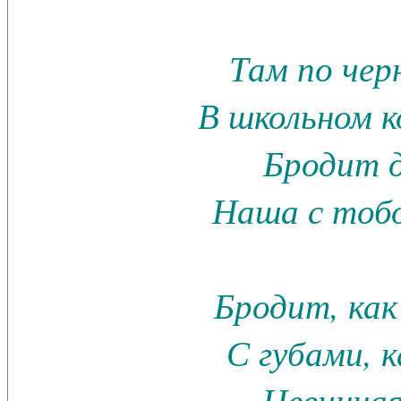
Там по че
В школьном 
Бродит 
Наша с тобо
Бродит, как
С губами, к
Невинная