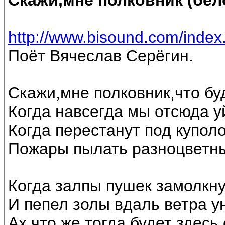
Скажи,мне полковник (бел
http://www.bisound.com/inde
Поёт Вячеслав Серёгин.
Скажи,мне полковник,что бу
Когда навсегда мы отсюда у
Когда перестанут под купол
Пожары пылать разноцветны
Когда залпы пушек замолкну
И пепел золы вдаль ветра ун
Ах,что же тогда будет здесь