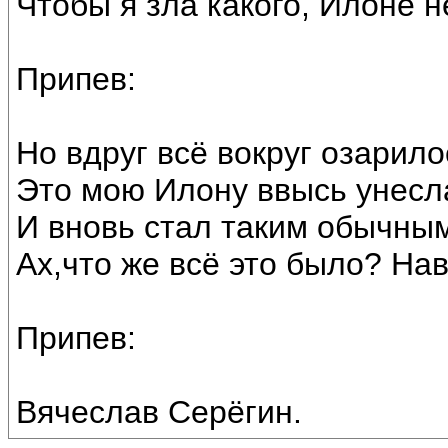
Чтобы я зла какого, Илоне н
Припев:
Но вдруг всё вокруг озарил
Это мою Илону ввысь унесла
И вновь стал таким обычны
Ах,что же всё это было? На
Припев:
Вячеслав Серёгин.