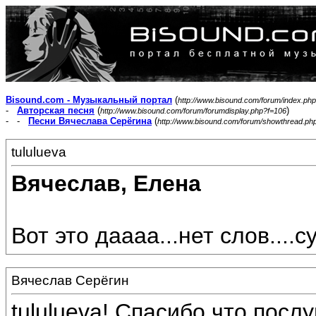
Bisound.com - Музыкальный портал
(
http://www.bisound.com/forum/index.php
-
Авторская песня
(
)
http://www.bisound.com/forum/forumdisplay.php?f=106
- -
Песни Вячеслава Серёгина
(
http://www.bisound.com/forum/showthread.ph
tululueva
Вячеслав, Елена
Вот это даааа...нет слов....су
Вячеслав Серёгин
tululueva! Спасибо,что пос