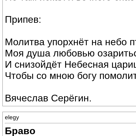
Припев:
Молитва упорхнёт на небо п
Моя душа любовью озаритьс
И снизойдёт Небесная цари
Чтобы со мною богу помолит
Вячеслав Серёгин.
elegy
Браво