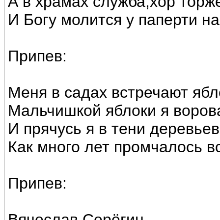
А в храмах служба,хор торж
И Богу молится у паперти на
Припев:
Меня в садах встречают ябло
Мальчишкой яблоки я ворова
И прячусь я в тени деревьев
Как много лет промчалось вс
Припев:
Вячеслав Серёгин.