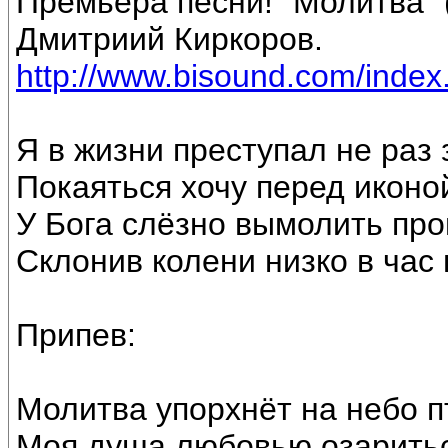
Премьера песни! "Молитва" 
Дмитриий Киркоров.
http://www.bisound.com/inde
Я в жизни преступал не раз 
Покаяться хочу перед иконо
У Бога слёзно вымолить пр
Склонив колени низко в час 
Припев:
Молитва упорхнёт на небо п
Моя душа любовью озаритьс