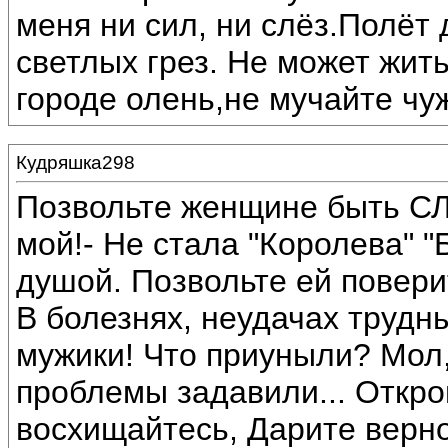
меня ни сил, ни слёз.Полёт
светлых грез. Не может жит
городе олень,не мучайте чу
Кудряшка298
Позвольте женщине быть СЛ
мой!- Не стала "Королева" 
душой. Позвольте ей поверит
В болезнях, неудачах трудны
мужики! Что приуныли? Мол, 
проблемы задавили... Откро
восхищайтесь, Дарите верно