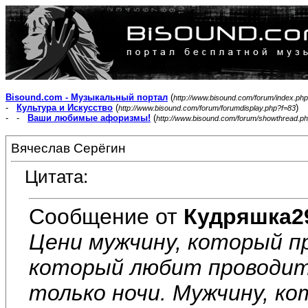
Bisound.com - Музыкальный портал
(
http://www.bisound.com/forum/index.php
-
Культура и Искусство
(
)
http://www.bisound.com/forum/forumdisplay.php?f=83
- -
Ваши любимые афоризмы!
(
http://www.bisound.com/forum/showthread.p
Вячеслав Серёгин
Цитата:
Сообщение от
Кудряшка2
Цени мужчину, который п
который любит проводить
только ночи. Мужчину, к