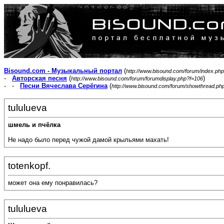
Bisound.com - Музыкальный портал
(
http://www.bisound.com/forum/index.php
-
Авторская песня
(
)
http://www.bisound.com/forum/forumdisplay.php?f=106
- -
Песни Вячеслава Серёгина
(
http://www.bisound.com/forum/showthread.ph
tululueva
шмель и пчёлка
Не надо было перед чужой дамой крыльями махать!
totenkopf.
может она ему понравилась?
tululueva