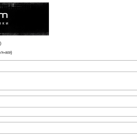
)
)
p?t=909