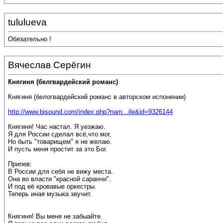
tululueva
Обязательно !
Вячеслав Серёгин
Княгиня (белгвардейский романс)
Княгиня (белогвардейский романс в авторском испонении)
http://www.bisound.com/index.php?nam...ile&id=9326144
Княгиня! Час настал. Я уезжаю.
Я для России сделал всё,что мог,
Но быть "товарищем" я не желаю.
И пусть меня простит за это Бог.
Припев:
В России для себя не вижу места.
Она во власти "красной саранчи".
И под её кровавые оркестры.
Теперь иная музыка звучит.
Княгиня! Вы меня не забыайте.