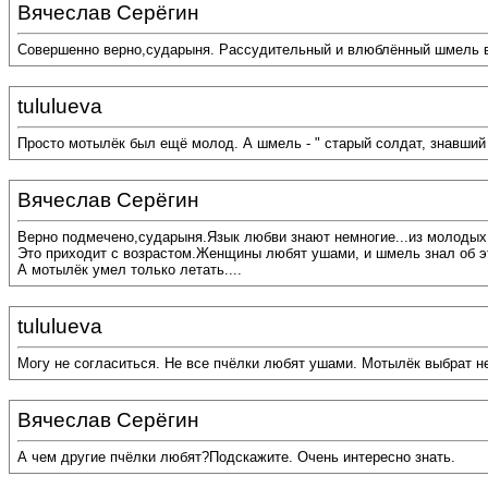
Вячеслав Серёгин
Совершенно верно,сударыня. Рассудительный и влюблённый шмель в ч
tululueva
Просто мотылёк был ещё молод. А шмель - " старый солдат, знавший
Вячеслав Серёгин
Верно подмечено,сударыня.Язык любви знают немногие...из молодых
Это приходит с возрастом.Женщины любят ушами, и шмель знал об э
А мотылёк умел только летать....
tululueva
Могу не согласиться. Не все пчёлки любят ушами. Мотылёк выбрат не
Вячеслав Серёгин
А чем другие пчёлки любят?Подскажите. Очень интересно знать.