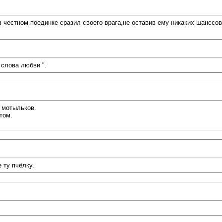
естном поединке сразил своего врага,не оставив ему никаких шанссов..
 слова любви ".
 мотыльков.
том.
 ту пчёлку.