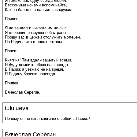
Я только вас одну всегда любил.
Бессоными ночами вспоминайте,
Как на балах я в вальсе вас кружил.
Припев:
Я не вандал и никогда им не был.
Я дворянин разрушенной страны.
Прошу вас в церкви отслужить молебен.
По Родине,что в лапах сатаны.
Прпев:
Княгиня! Там вдали забытый всеми.
Я буду помнить образ ваш всегда.
В Париж я уезжаю не на время.
Я Родину бросаю навсегда.
Припев:
Вячеслав Серёгин.
tululueva
Почему он не взял княгиню с собой в Париж?
Вячеслав Серёгин