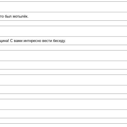
это был мотылёк.
ина! С вами интнресно вести беседу.