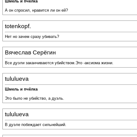
Шмель и пчёлка
А он спросил, нравится ли он ей?
totenkopf.
Нет но зачем сразу убивать?
Вячеслав Серёгин
Все дуэли заканчиваются убийством.Это -аксиома жизни.
tululueva
Шмель и пчёлка
Это было не убийство, а дуэль.
tululueva
В дуэле побеждает сильнейший.