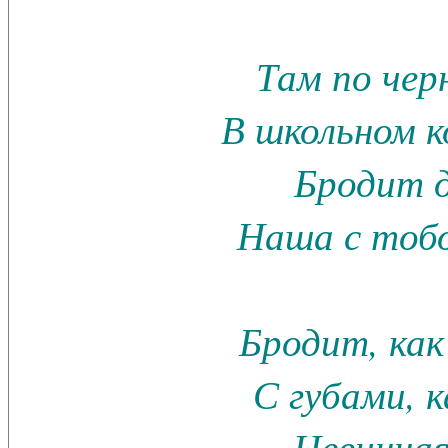
Там по че
В школьном 
Бродит 
Наша с тобо
Бродит, как
С губами, к
Невинная