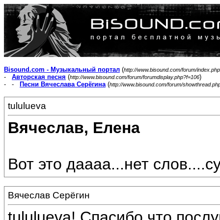
Bisound.com - Музыкальный портал
(
http://www.bisound.com/forum/index.php
-
Авторская песня
(
)
http://www.bisound.com/forum/forumdisplay.php?f=106
- -
Песни Вячеслава Серёгина
(
http://www.bisound.com/forum/showthread.ph
tululueva
Вячеслав, Елена
Вот это даааа...нет слов....су
Вячеслав Серёгин
tululueva! Спасибо,что пос