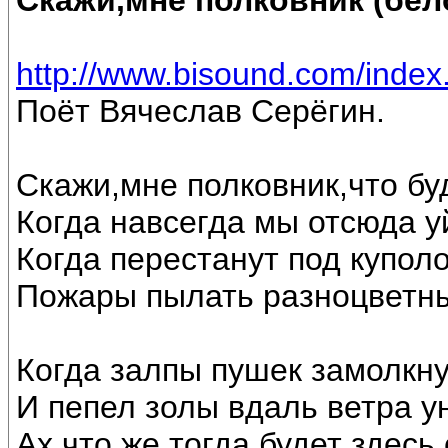
Скажи,мне полковник (бел
http://www.bisound.com/inde
Поёт Вячеслав Серёгин.
Скажи,мне полковник,что бу
Когда навсегда мы отсюда у
Когда перестанут под купол
Пожары пылать разноцветны
Когда залпы пушек замолкну
И пепел золы вдаль ветра ун
Ах,что же тогда будет здесь