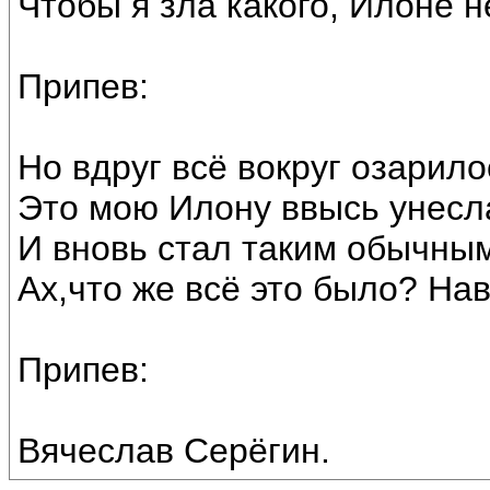
Чтобы я зла какого, Илоне н
Припев:
Но вдруг всё вокруг озарил
Это мою Илону ввысь унесла
И вновь стал таким обычны
Ах,что же всё это было? На
Припев:
Вячеслав Серёгин.