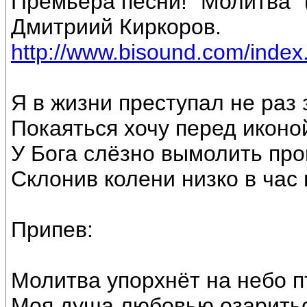
Премьера песни! "Молитва" 
Дмитриий Киркоров.
http://www.bisound.com/inde
Я в жизни преступал не раз 
Покаяться хочу перед иконо
У Бога слёзно вымолить пр
Склонив колени низко в час 
Припев:
Молитва упорхнёт на небо п
Моя душа любовью озаритьс