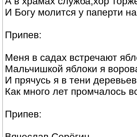
А в храмах служба,хор торж
И Богу молится у паперти на
Припев:
Меня в садах встречают ябло
Мальчишкой яблоки я ворова
И прячусь я в тени деревьев
Как много лет промчалось вс
Припев:
Вячеслав Серёгин.