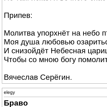
Припев:
Молитва упорхнёт на небо п
Моя душа любовью озаритьс
И снизойдёт Небесная цари
Чтобы со мною богу помолит
Вячеслав Серёгин.
elegy
Браво