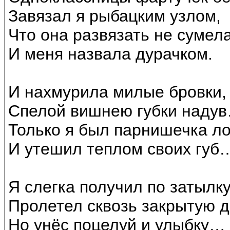
Завязал я рыбацким узлом,
Что она развязать не сумел
И меня назвала дурачком.
И нахмурила милые бровки,
Спелой вишнею губки наду
Только я был парнишечка ло
И утешил теплом своих губ
Я слегка получил по затылку
Пролетел сквозь закрытую д
Но унёс поцелуй и улыбку…