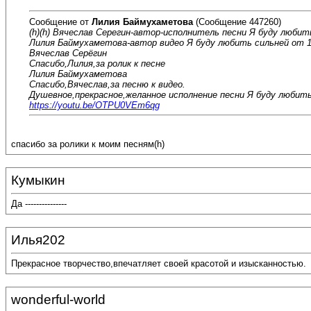
Сообщение от
Лилия Баймухаметова
(Сообщение 447260)
(h)(h) Вячеслав Серегин-автор-исполнитель песни Я буду любит
Лилия Баймухаметова-автор видео Я буду любить сильней от 1
Вячеслав Серёгин
Спасибо,Лилия,за ролик к песне
Лилия Баймухаметова
Спасибо,Вячеслав,за песню к видео.
Душевное,прекрасное,желанное исполнение песни Я буду любить
https://youtu.be/OTPU0VEm6qg
спасибо за ролики к моим песням(h)
Кумыкин
Да ---------------
Илья202
Прекрасное творчество,впечатляет своей красотой и изысканностью.
wonderful-world