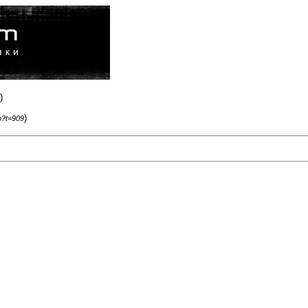
)
)
p?t=909