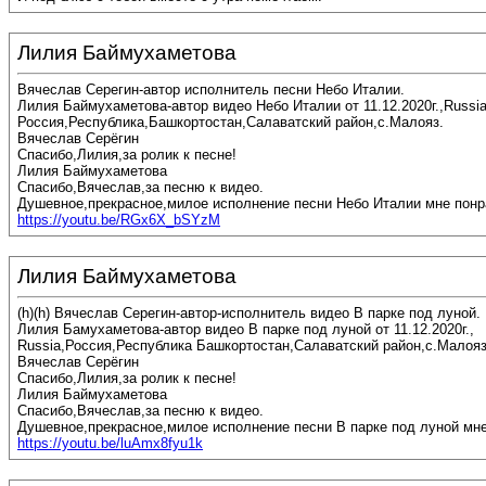
Лилия Баймухаметова
Вячеслав Серегин-автор исполнитель песни Небо Италии.
Лилия Баймухаметова-автор видео Небо Италии от 11.12.2020г.,Russia
Россия,Республика,Башкортостан,Салаватский район,с.Малояз.
Вячеслав Серёгин
Спасибо,Лилия,за ролик к песне!
Лилия Баймухаметова
Спасибо,Вячеслав,за песню к видео.
Душевное,прекрасное,милое исполнение песни Небо Италии мне понр
https://youtu.be/RGx6X_bSYzM
Лилия Баймухаметова
(h)(h) Вячеслав Серегин-автор-исполнитель видео В парке под луной.
Лилия Бамухаметова-автор видео В парке под луной от 11.12.2020г.,
Russia,Россия,Республика Башкортостан,Салаватский район,с.Малоя
Вячеслав Серёгин
Спасибо,Лилия,за ролик к песне!
Лилия Баймухаметова
Спасибо,Вячеслав,за песню к видео.
Душевное,прекрасное,милое исполнение песни В парке под луной мне
https://youtu.be/luAmx8fyu1k