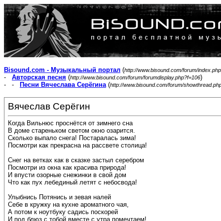
Bisound.com - Музыкальный портал
(
http://www.bisound.com/forum/index.php
-
Авторская песня
(
)
http://www.bisound.com/forum/forumdisplay.php?f=106
- -
Песни Вячеслава Серёгина
(
http://www.bisound.com/forum/showthread.ph
Вячеслав Серёгин
Когда Вильнюс проснётся от зимнего сна
В доме стареньком светом окно озарится.
Сколько выпало снега! Постаралась зима!
Посмотри как прекрасна на рассвете столица!
Снег на ветках как в сказке застыл серебром
Посмотри из окна как красива природа!
И впусти озорные снежинки в свой дом
Что как пух лебединый летят с небосвода!
Улыбнись Потянись и зевая налей
Себе в кружку на кухне ароматного чая,
А потом к ноутбуку садись поскорей
И под блюз с тобой вместе с утра помечтаем!