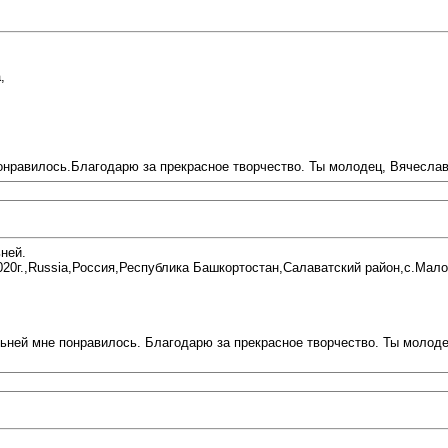
,
онравилось.Благодарю за прекрасное творчество. Ты молодец, Вячеслав
ней.
20г.,Russia,Россия,Республика Башкортостан,Салаватский район,с.Мало
ьней мне понравилось. Благодарю за прекрасное творчество. Ты молод