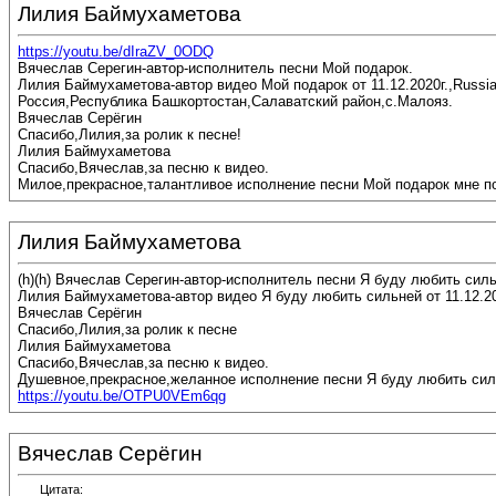
Лилия Баймухаметова
https://youtu.be/dIraZV_0ODQ
Вячеслав Серегин-автор-исполнитель песни Мой подарок.
Лилия Баймухаметова-автор видео Мой подарок от 11.12.2020г.,Russia
Россия,Республика Башкортостан,Салаватский район,с.Малояз.
Вячеслав Серёгин
Спасибо,Лилия,за ролик к песне!
Лилия Баймухаметова
Спасибо,Вячеслав,за песню к видео.
Милое,прекрасное,талантливое исполнение песни Мой подарок мне п
Лилия Баймухаметова
(h)(h) Вячеслав Серегин-автор-исполнитель песни Я буду любить силь
Лилия Баймухаметова-автор видео Я буду любить сильней от 11.12.20
Вячеслав Серёгин
Спасибо,Лилия,за ролик к песне
Лилия Баймухаметова
Спасибо,Вячеслав,за песню к видео.
Душевное,прекрасное,желанное исполнение песни Я буду любить сил
https://youtu.be/OTPU0VEm6qg
Вячеслав Серёгин
Цитата: