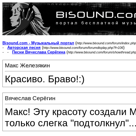
Bisound.com - Музыкальный портал
(
http://www.bisound.com/forum/index.php
-
Авторская песня
(
)
http://www.bisound.com/forum/forumdisplay.php?f=106
- -
Песни Вячеслава Серёгина
(
http://www.bisound.com/forum/showthread.ph
Макс Железякин
Красиво. Браво!:)
Вячеслав Серёгин
Макс! Эту красоту создали М
только слегка "подтолкнул"...