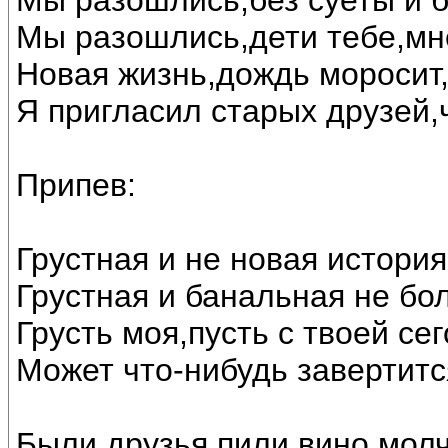
Мы разошлись,без суеты и б
Мы разошлись,дети тебе,мне
Новая жизнь,дождь моросит,
Я пригласил старых друзей,
Припев:
Грустная и не новая история
Грустная и банальная не бо
Грусть моя,пусть с твоей се
Может что-нибудь завертитс
Были друзья,пили вино,мол