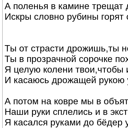
А поленья в камине трещат 
Искры словно рубины горят
Ты от страсти дрожишь,ты 
Ты в прозрачной сорочке по
Я целую колени твои,чтобы и
И касаюсь дрожащей рукою у
А потом на ковре мы в объя
Наши руки сплелись и в экст
Я касался руками до бёдер у