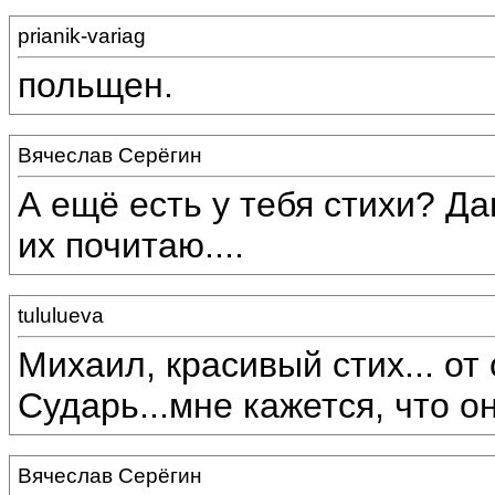
prianik-variag
польщен.
Вячеслав Серёгин
А ещё есть у тебя стихи? Д
их почитаю....
tululueva
Михаил, красивый стих... от 
Сударь...мне кажется, что о
Вячеслав Серёгин