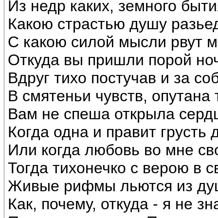
Из недр каких, земного быт
Какою страстью душу разье
С какою силой мысли рвут м
Откуда вы пришли порой но
Вдруг тихо постучав и за со
В смятеньи чувств, опутана
Вам не спеша открыла сердц
Когда одна и правит грусть
Или когда любовь во мне св
Тогда тихонечко с верою в с
Живые рифмы льются из ду
Как, почему, откуда - я не з