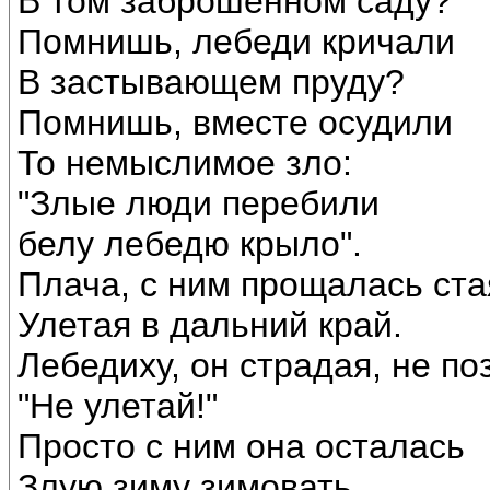
В том заброшенном саду?
Помнишь, лебеди кричали
В застывающем пруду?
Помнишь, вместе осудили
То немыслимое зло:
"Злые люди перебили
белу лебедю крыло".
Плача, с ним прощалась ста
Улетая в дальний край.
Лебедиху, он страдая, не по
"Не улетай!"
Просто с ним она осталась
Злую зиму зимовать.