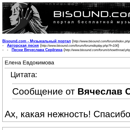
Bisound.com - Музыкальный портал
(
http://www.bisound.com/forum/index.php
-
Авторская песня
(
)
http://www.bisound.com/forum/forumdisplay.php?f=106
- -
Песни Вячеслава Серёгина
(
http://www.bisound.com/forum/showthread.ph
Елена Евдокимова
Цитата:
Сообщение от
Вячеслав 
Ах, какая нежность! Спасибо