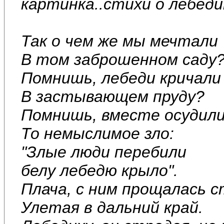
картинка..стихи о лебеди
Так о чем же мы мечтали
В том заброшенном саду
Помнишь, лебеди кричали
В застывающем пруду?
Помнишь, вместе осудил
То немыслимое зло:
"Злые люди перебили
белу лебедю крыло".
Плача, с ним прощалась с
Улетая в дальний край.