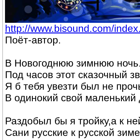
http://www.bisound.com/inde
Поёт-автор.
В Новогоднюю зимнюю ночь
Под часов этот сказочный з
Я б тебя увезти был не проч
В одинокий свой маленький 
Раздобыл бы я тройку,а к не
Сани русские к русской зиме