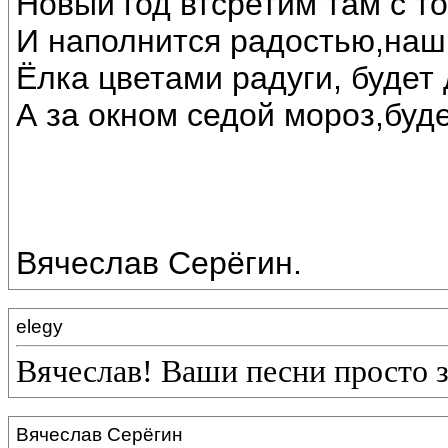
Новый год втсретим там с т
И наполнится радостью,наш
Ёлка цветами радуги, будет 
А за окном седой мороз,буде
Вячеслав Серёгин.
elegy
Вячеслав! Ваши песни просто 
Вячеслав Серёгин