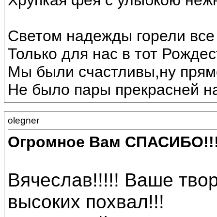
Хрупкая фея с улыбкою неж
Светом надежды горели все 
Только для нас в тот Рождес
Мы были счастливы,ну прямо
Не было пары прекрасней на
olegner
Огромное Вам СПАСИБО!!
Вячеслав!!!!! Ваше тв
высоких похвал!!!