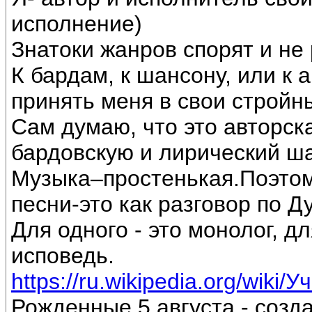
исполнение)
Знатоки жанров спорят и не 
К бардам, к шансону, или к 
принять меня в свои стройн
Сам думаю, что это авторск
бардовскую и лирический ш
Музыка–простенькая.Поэтом
песни-это как разговор по Д
Для одного - это монолог, дл
исповедь.
https://ru.wikipedia.org/wiki/
Рожденные 5 августа - созд