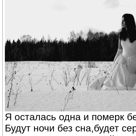
Я осталась одна и померк бе
Будут ночи без сна,будет се