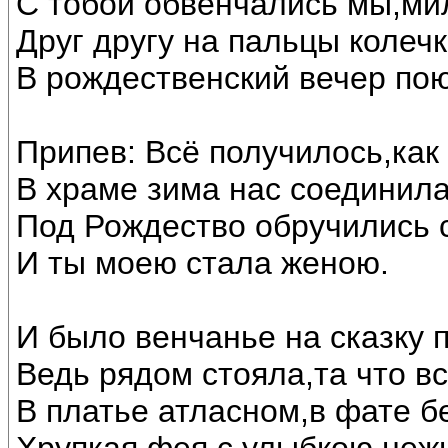
С тобой обвенчались мы,ми
Друг другу на пальцы колечк
В рождественский вечер по
Припев: Всё получилось,как
В храме зима нас соединила
Под Рождество обручились 
И ты моею стала женою.
И было венчанье на сказку 
Ведь рядом стояла,та что в
В платье атласном,в фате б