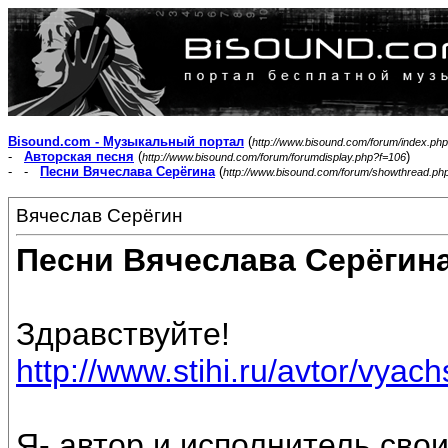
Bisound.com - Музыкальный портал
(
http://www.bisound.com/forum/index.php
-
Авторская песня
(
)
http://www.bisound.com/forum/forumdisplay.php?f=106
- -
Песни Вячеслава Серёгина
(
http://www.bisound.com/forum/showthread.ph
Вячеслав Серёгин
Песни Вячеслава Серёгин
Здравствуйте!
http://www.stihi.ru/avtor/vyac
Я- автор и исполнитель свои