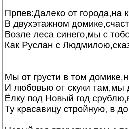
Прпев:Далеко от города,на 
В двухэтажном домике,счас
Возле леса синего,мы с тоб
Как Руслан с Людмилою,ска
Мы от грусти в том домике,н
И любовью от скуки там,мы 
Ёлку под Новый год срублю,
Ту красавицу стройную, в до