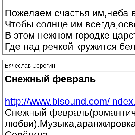
Пожелаем счастья им,неба в
Чтобы солнце им всегда,осв
В этом нежном городке,царс
Где над речкой кружится,бе
Вячеслав Серёгин
Снежный февраль
http://www.bisound.com/inde
Снежный февраль(романтич
любви).Музыка,аранжировка
Серёгина.