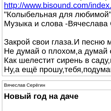
http://www.bisound.com/inde
"Колыбельная для любимой
Музыка и слова -Вячеслава 
Закрой свои глаза.И песню 
Не думай о плохом,а думай 
Как шелестит сирень в саду,
Ну,а ещё прошу,тебя,подумай
Вячеслав Серёгин
Новый год на даче