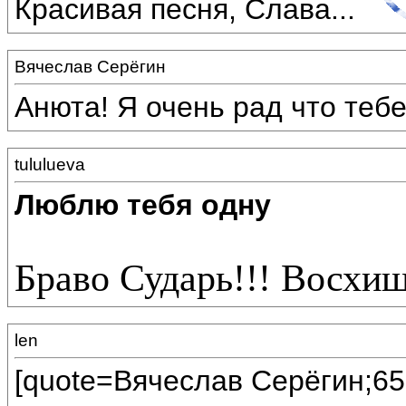
Красивая песня, Слава...
Вячеслав Серёгин
Анюта! Я очень рад что теб
tululueva
Люблю тебя одну
Браво Сударь!!! Восхи
len
[quote=Вячеслав Серёгин;65