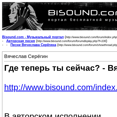
Bisound.com - Музыкальный портал
(
http://www.bisound.com/forum/index.php
-
Авторская песня
(
)
http://www.bisound.com/forum/forumdisplay.php?f=106
- -
Песни Вячеслава Серёгина
(
http://www.bisound.com/forum/showthread.ph
Вячеслав Серёгин
Где теперь ты сейчас? - В
http://www.bisound.com/inde
В авторском исполнении.