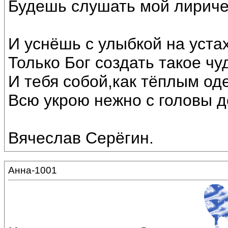
Будешь слушать мой лириче
И уснёшь с улыбкой на устах
Только Бог создать такое чу
И тебя собой,как тёплым од
Всю укрою нежно с головы до
Вячеслав Серёгин.
Анна-1001