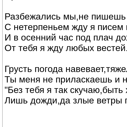
Разбежались мы,не пишешь 
С нетерпеньем жду я писем
И в осенний час под плач до
От тебя я жду любых вестей
Грусть погода навевает,тяж
Ты меня не приласкаешь и 
"Без тебя я так скучаю,быть 
Лишь дожди,да злые ветры г