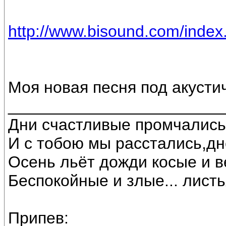
http://www.bisound.com/inde
Моя новая песня под акустич
________________________
Дни счастливые промчались
И с тобою мы расстались,д
Осень льёт дожди косые и в
Беспокойные и злые... листь
Припев: