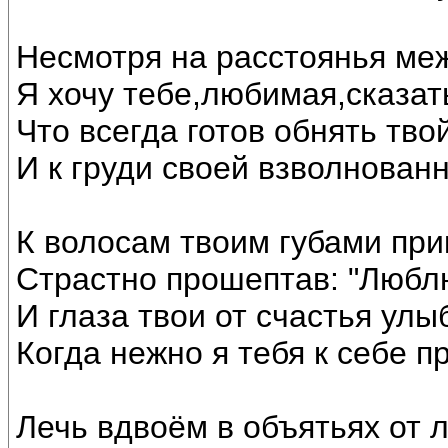
Несмотря на расстоянья ме
Я хочу тебе,любимая,сказат
Что всегда готов обнять тво
И к груди своей взволнован
К волосам твоим губами при
Страстно прошептав: "Люблю
И глаза твои от счастья улы
Когда нежно я тебя к себе п
Лечь вдвоём в объятьях от 