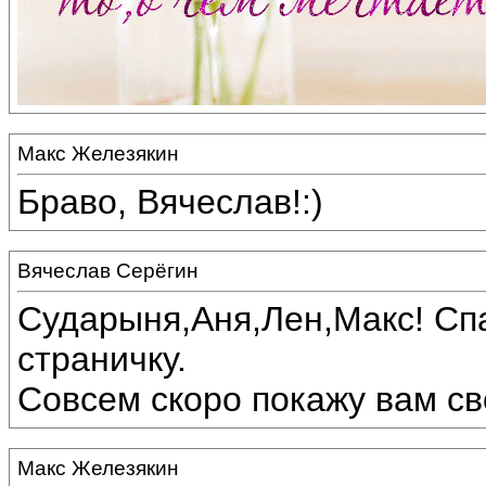
Макс Железякин
Браво, Вячеслав!:)
Вячеслав Серёгин
Сударыня,Аня,Лен,Макс! Спа
страничку.
Совсем скоро покажу вам сво
Макс Железякин