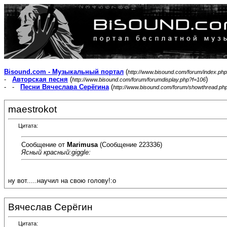
Bisound.com - Музыкальный портал
(
http://www.bisound.com/forum/index.php
-
Авторская песня
(
)
http://www.bisound.com/forum/forumdisplay.php?f=106
- -
Песни Вячеслава Серёгина
(
http://www.bisound.com/forum/showthread.ph
maestrokot
Цитата:
Сообщение от
Marimusa
(Сообщение 223336)
Ясный красный:giggle:
ну вот.....научил на свою голову!:o
Вячеслав Серёгин
Цитата: