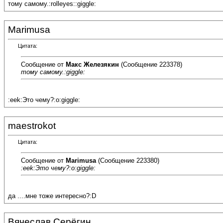
тому самому.:rolleyes::giggle:
Marimusa
Цитата:
Сообщение от
Макс Железякин
(Сообщение 223378)
тому самому.:giggle:
:eek:Это чему?:o:giggle:
maestrokot
Цитата:
Сообщение от
Marimusa
(Сообщение 223380)
:eek:Это чему?:o:giggle:
да ....мне тоже интересно?:D
Вячеслав Серёгин