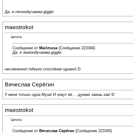
Да, я легкообучаема:giggle:
maestrokot
Цитата:
Сообщение от
Marimusa
(Сообщение 223340)
Да, я легкообучаема:giggle:
несомненно!:rolleyes:способная однако!:D
Вячеслав Серёгин
У меня только одна Муза! И зовут её.....думаю заешь как!:D
maestrokot
Цитата:
Сообщение от
Вячеслав Серёгин
(Сообщение 223345)