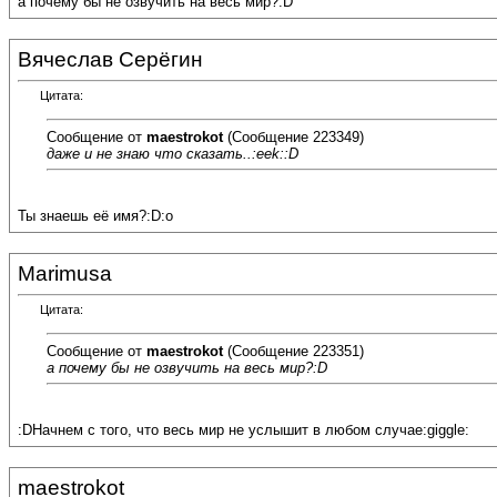
а почему бы не озвучить на весь мир?:D
Вячеслав Серёгин
Цитата:
Сообщение от
maestrokot
(Сообщение 223349)
даже и не знаю что сказать..:eek::D
Ты знаешь её имя?:D:o
Marimusa
Цитата:
Сообщение от
maestrokot
(Сообщение 223351)
а почему бы не озвучить на весь мир?:D
:DНачнем с того, что весь мир не услышит в любом случае:giggle:
maestrokot