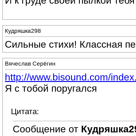
И к груде своей пылкой тебя
Кудряшка298
Сильные стихи! Классная пе
Вячеслав Серёгин
http://www.bisound.com/inde
Я с тобой поругался
Цитата:
Сообщение от
Кудряшка2