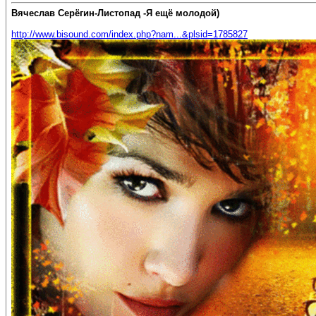
Вячеслав Серёгин-Листопад -Я ещё молодой)
http://www.bisound.com/index.php?nam...&plsid=1785827