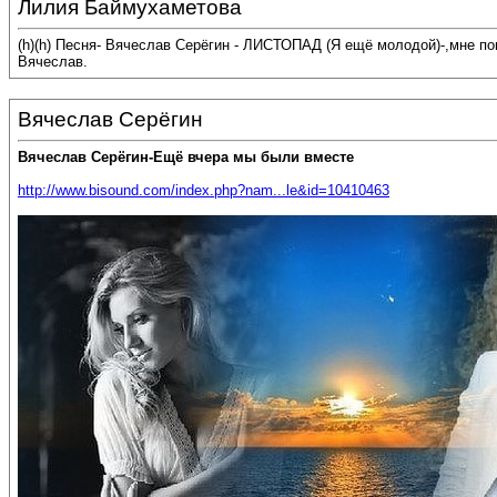
Лилия Баймухаметова
(h)(h) Песня- Вячеслав Серёгин - ЛИСТОПАД (Я ещё молодой)-,мне п
Вячеслав.
Вячеслав Серёгин
Вячеслав Серёгин-Ещё вчера мы были вместе
http://www.bisound.com/index.php?nam...le&id=10410463