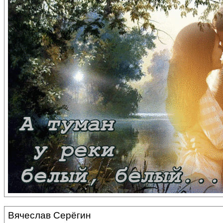
Вячеслав Серёгин