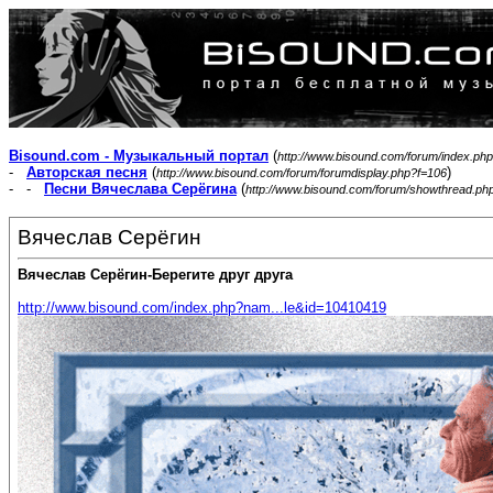
Bisound.com - Музыкальный портал
(
http://www.bisound.com/forum/index.php
-
Авторская песня
(
)
http://www.bisound.com/forum/forumdisplay.php?f=106
- -
Песни Вячеслава Серёгина
(
http://www.bisound.com/forum/showthread.ph
Вячеслав Серёгин
Вячеслав Серёгин-Берегите друг друга
http://www.bisound.com/index.php?nam...le&id=10410419