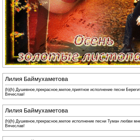
Лилия Баймухаметова
(h)(h) Душевное,прекрасное,милое,приятное исполнение песни Береги
Вячеслав!
Лилия Баймухаметова
(h)(h) Душевное,прекрасное,милое исполнение песни Туман любви мн
Вячеслав!