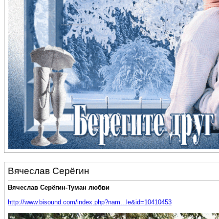
Вячеслав Серёгин
Вячеслав Серёгин-Туман любви
http://www.bisound.com/index.php?nam...le&id=10410453