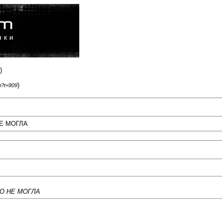
)
)
p?t=909
Е МОГЛА
О НЕ МОГЛА