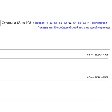
Страница 63 из 108
«
Первая
<
13
53
61
62
63
64
65
73
>
Последняя
»
Показывать 40 сообщений этой темы на одной странице
17.01.2013 15:57
17.01.2013 16:05