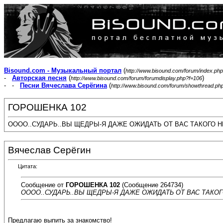
Bisound.com - Музыкальный портал
(
http://www.bisound.com/forum/index.php
-
Авторская песня
(
)
http://www.bisound.com/forum/forumdisplay.php?f=106
- -
Песни Вячеслава Серёгина
(
http://www.bisound.com/forum/showthread.ph
ГОРОШЕНКА 102
ОООО..СУДАРЬ..ВЫ ЩЕДРЫ-Я ДАЖЕ ОЖИДАТЬ ОТ ВАС ТАКОГО Н
Вячеслав Серёгин
Цитата:
Сообщение от
ГОРОШЕНКА 102
(Сообщение 264734)
ОООО..СУДАРЬ..ВЫ ЩЕДРЫ-Я ДАЖЕ ОЖИДАТЬ ОТ ВАС ТАКОГ
Предлагаю выпить за знакомство!