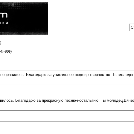
С
)
)
p?t=909
е понравилось. Благодарю за уникальное шедевр-творчество. Ты молодец
равилось. Благодарю за прекрасную песню-ностальгию. Ты молодец.Вяче