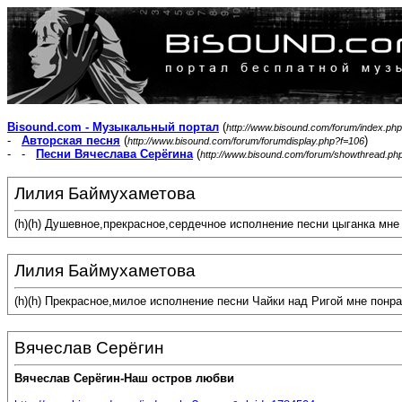
Bisound.com - Музыкальный портал
(
http://www.bisound.com/forum/index.php
-
Авторская песня
(
)
http://www.bisound.com/forum/forumdisplay.php?f=106
- -
Песни Вячеслава Серёгина
(
http://www.bisound.com/forum/showthread.ph
Лилия Баймухаметова
(h)(h) Душевное,прекрасное,сердечное исполнение песни цыганка мн
Лилия Баймухаметова
(h)(h) Прекрасное,милое исполнение песни Чайки над Ригой мне пон
Вячеслав Серёгин
Вячеслав Серёгин-Наш остров любви