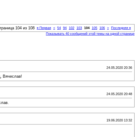
траница 104 из 108
«
Первая
<
54
94
102
103
104
105
106
>
Последняя
»
Показывать 40 сообщений этой темы на одной странице
24.05.2020 20:36
, Вячеслав!
24.05.2020 20:48
слав.
19.06.2020 13:32