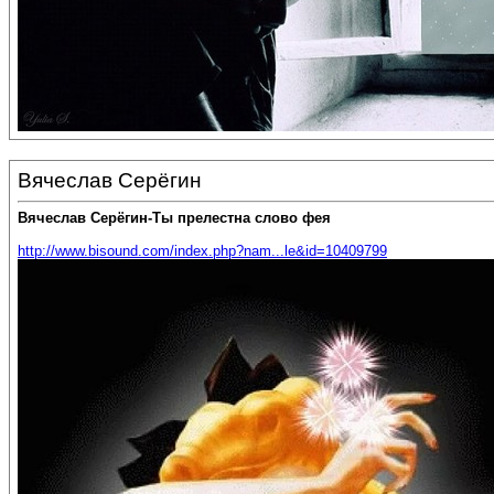
Вячеслав Серёгин
Вячеслав Серёгин-Ты прелестна слово фея
http://www.bisound.com/index.php?nam...le&id=10409799