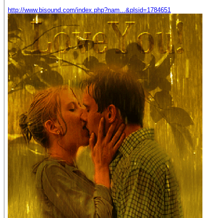
http://www.bisound.com/index.php?nam...&plsid=1784651