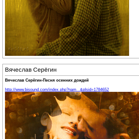
Вячеслав Серёгин
Вячеслав Серёгин-Песня осенних дождей
http://www.bisound.com/index.php?nam...&plsid=1784652