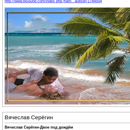
http://www.bisound.com/index.php?nam...&plsid=1784504
Вячеслав Серёгин
Вячеслав Серёгин-Двое под дождём