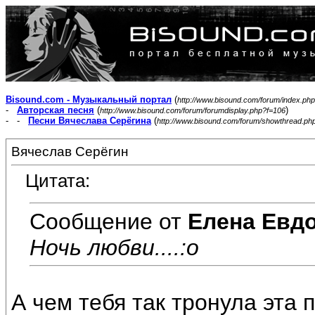
Bisound.com - Музыкальный портал
(
http://www.bisound.com/forum/index.php
-
Авторская песня
(
)
http://www.bisound.com/forum/forumdisplay.php?f=106
- -
Песни Вячеслава Серёгина
(
http://www.bisound.com/forum/showthread.ph
Вячеслав Серёгин
Цитата:
Сообщение от
Елена Евд
Ночь любви....:o
А чем тебя так тронула эта 