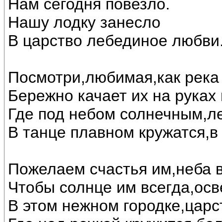
Нам сегодня повезло.
Нашу лодку занесло
В царство лебединое любви..
Посмотри,любимая,как река 
Бережно качает их на руках
Где под небом солнечным,л
В танце плавном кружатся,в
Пожелаем счастья им,неба в
Чтобы солнце им всегда,осв
В этом нежном городке,царс