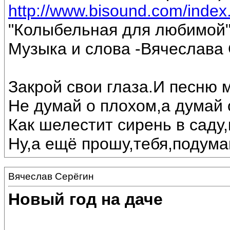
http://www.bisound.com/inde
"Колыбельная для любимой
Музыка и слова -Вячеслава 
Закрой свои глаза.И песню 
Не думай о плохом,а думай 
Как шелестит сирень в саду,
Ну,а ещё прошу,тебя,подумай
Вячеслав Серёгин
Новый год на даче