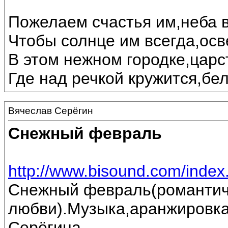
Пожелаем счастья им,неба в
Чтобы солнце им всегда,осв
В этом нежном городке,царс
Где над речкой кружится,бе
Вячеслав Серёгин
Снежный февраль
http://www.bisound.com/inde
Снежный февраль(романтич
любви).Музыка,аранжировка
Серёгина.