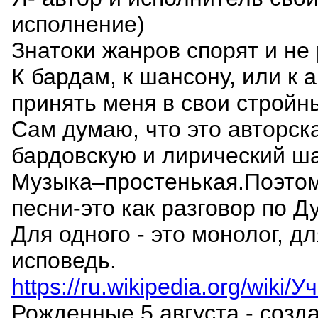
исполнение)
Знатоки жанров спорят и не 
К бардам, к шансону, или к 
принять меня в свои стройн
Сам думаю, что это авторск
бардовскую и лирический ш
Музыка–простенькая.Поэтом
песни-это как разговор по Д
Для одного - это монолог, дл
исповедь.
https://ru.wikipedia.org/wiki/
Рожденные 5 августа - созд