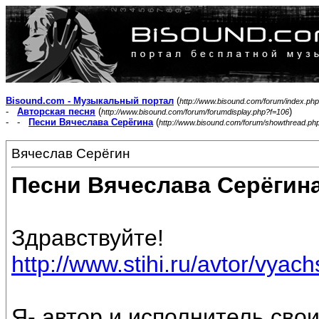
Bisound.com - Музыкальный портал
(
http://www.bisound.com/forum/index.php
-
Авторская песня
(
)
http://www.bisound.com/forum/forumdisplay.php?f=106
- -
Песни Вячеслава Серёгина
(
http://www.bisound.com/forum/showthread.ph
Вячеслав Серёгин
Песни Вячеслава Серёгин
Здравствуйте!
http://www.stihi.ru/avtor/vyac
Я- автор и исполнитель свои