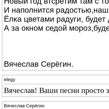
Новый год втсретим там с т
И наполнится радостью,наш
Ёлка цветами радуги, будет 
А за окном седой мороз,буде
Вячеслав Серёгин.
elegy
Вячеслав! Ваши песни просто 
Вячеслав Серёгин