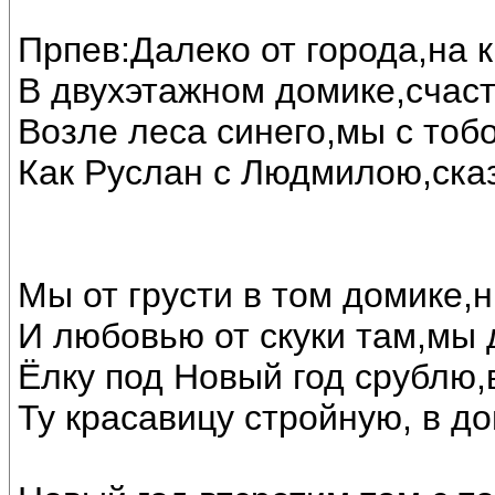
Прпев:Далеко от города,на 
В двухэтажном домике,счас
Возле леса синего,мы с тоб
Как Руслан с Людмилою,ска
Мы от грусти в том домике,н
И любовью от скуки там,мы 
Ёлку под Новый год срублю,
Ту красавицу стройную, в до