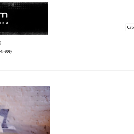
Стр
)
)
p?t=909