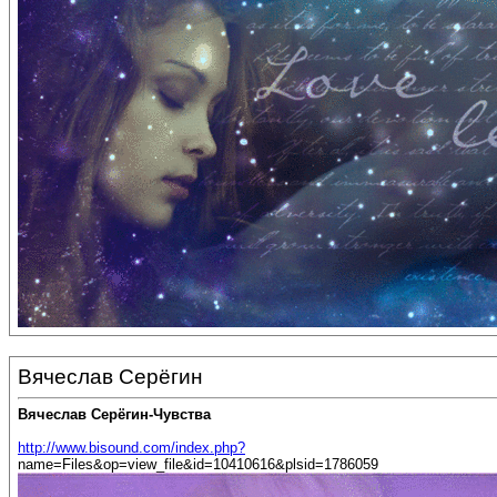
Вячеслав Серёгин
Вячеслав Серёгин-Чувства
http://www.bisound.com/index.php?
name=Files&op=view_file&id=10410616&plsid=1786059