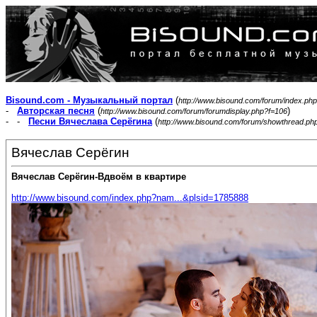
Bisound.com - Музыкальный портал
(
http://www.bisound.com/forum/index.php
-
Авторская песня
(
)
http://www.bisound.com/forum/forumdisplay.php?f=106
- -
Песни Вячеслава Серёгина
(
http://www.bisound.com/forum/showthread.ph
Вячеслав Серёгин
Вячеслав Серёгин-Вдвоём в квартире
http://www.bisound.com/index.php?nam...&plsid=1785888