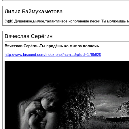
Лилия Баймухаметова
(h)(h) Душевное,милое,талантливое исполнение песни Ты молюбишь 
Вячеслав Серёгин
Вячеслав Серёгин-Ты придёшь ко мне за полночь
http://www.bisound.com/index.php?nam...&plsid=1785920