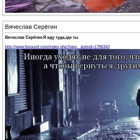
Вячеслав Серёгин
Вячеслав Серёгин-Я иду туда,где ты
http://www.bisound.com/index.php?nam...&plsid=1786343