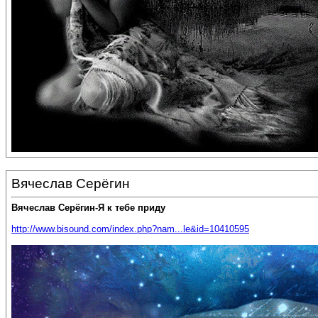
Вячеслав Серёгин
Вячеслав Серёгин-Я к тебе приду
http://www.bisound.com/index.php?nam...le&id=10410595