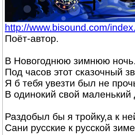
http://www.bisound.com/inde
Поёт-автор.
В Новогоднюю зимнюю ночь
Под часов этот сказочный з
Я б тебя увезти был не проч
В одинокий свой маленький 
Раздобыл бы я тройку,а к не
Сани русские к русской зиме