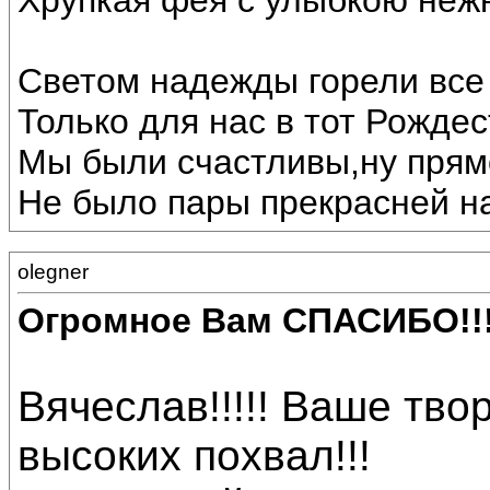
Хрупкая фея с улыбкою неж
Светом надежды горели все 
Только для нас в тот Рождес
Мы были счастливы,ну прямо
Не было пары прекрасней на
olegner
Огромное Вам СПАСИБО!!
Вячеслав!!!!! Ваше тв
высоких похвал!!!