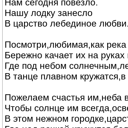
Нам сегодня повезло.
Нашу лодку занесло
В царство лебединое любви..
Посмотри,любимая,как река 
Бережно качает их на руках
Где под небом солнечным,л
В танце плавном кружатся,в
Пожелаем счастья им,неба в
Чтобы солнце им всегда,осв
В этом нежном городке,царс