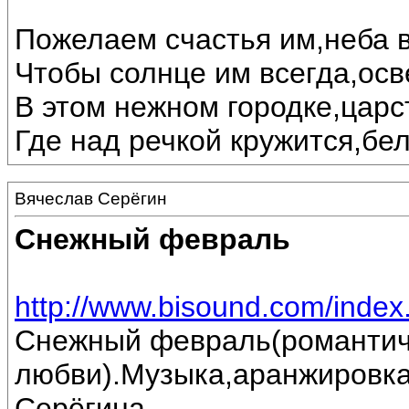
Пожелаем счастья им,неба в
Чтобы солнце им всегда,осв
В этом нежном городке,царс
Где над речкой кружится,бе
Вячеслав Серёгин
Снежный февраль
http://www.bisound.com/inde
Снежный февраль(романтич
любви).Музыка,аранжировка
Серёгина.