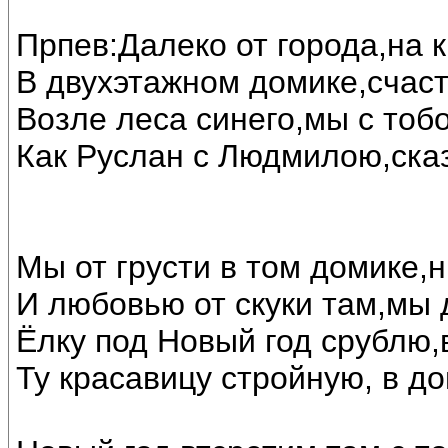
Прпев:Далеко от города,на 
В двухэтажном домике,счас
Возле леса синего,мы с тоб
Как Руслан с Людмилою,ска
Мы от грусти в том домике,н
И любовью от скуки там,мы 
Ёлку под Новый год срублю,
Ту красавицу стройную, в до