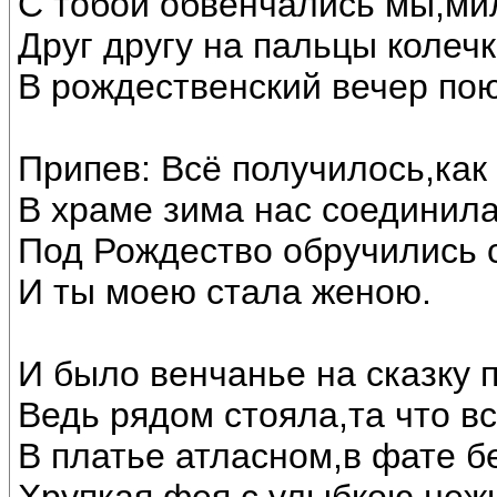
С тобой обвенчались мы,ми
Друг другу на пальцы колечк
В рождественский вечер по
Припев: Всё получилось,как
В храме зима нас соединила
Под Рождество обручились 
И ты моею стала женою.
И было венчанье на сказку 
Ведь рядом стояла,та что в
В платье атласном,в фате б