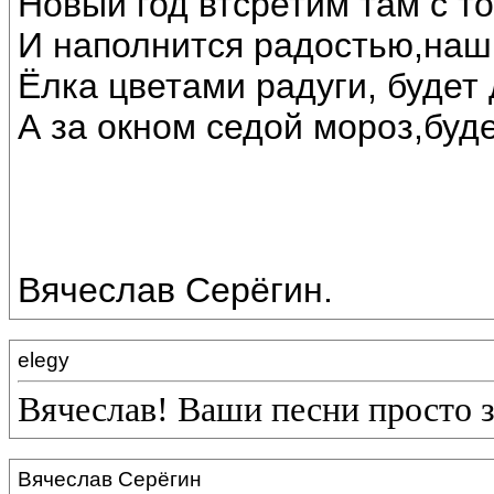
Новый год втсретим там с т
И наполнится радостью,наш
Ёлка цветами радуги, будет 
А за окном седой мороз,буде
Вячеслав Серёгин.
elegy
Вячеслав! Ваши песни просто 
Вячеслав Серёгин