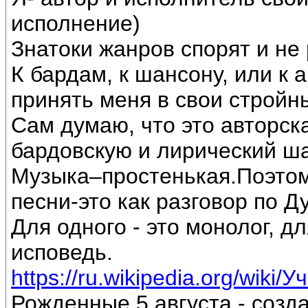
исполнение)
Знатоки жанров спорят и не 
К бардам, к шансону, или к 
принять меня в свои стройн
Сам думаю, что это авторск
бардовскую и лирический ш
Музыка–простенькая.Поэтом
песни-это как разговор по Д
Для одного - это монолог, дл
исповедь.
https://ru.wikipedia.org/wiki/
Рожденные 5 августа - созд