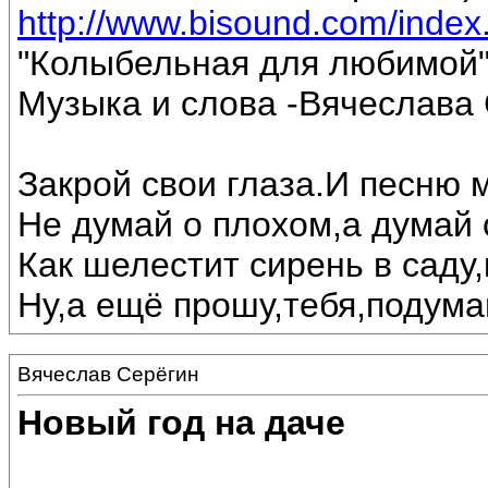
http://www.bisound.com/inde
"Колыбельная для любимой
Музыка и слова -Вячеслава 
Закрой свои глаза.И песню 
Не думай о плохом,а думай 
Как шелестит сирень в саду,
Ну,а ещё прошу,тебя,подумай
Вячеслав Серёгин
Новый год на даче