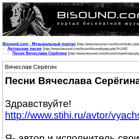
Bisound.com - Музыкальный портал
(
http://www.bisound.com/forum/index.php
-
Авторская песня
(
)
http://www.bisound.com/forum/forumdisplay.php?f=106
- -
Песни Вячеслава Серёгина
(
http://www.bisound.com/forum/showthread.ph
Вячеслав Серёгин
Песни Вячеслава Серёгин
Здравствуйте!
http://www.stihi.ru/avtor/vyac
Я- автор и исполнитель свои