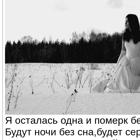
Я осталась одна и померк бе
Будут ночи без сна,будет се