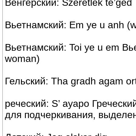
Венгерский: Szeretlek te’ged
Вьетнамский: Em ye u anh (
Вьетнамский: Toi ye u em Вь
woman)
Гельский: Tha gradh agam ort
реческий: S’ ayapo Греческий
для подчеркивания, выделе