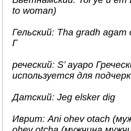
to woman)
Гельский: Tha gradh agam o
Г
реческий: S’ ayapo Гречески
используется для подчерк
Датский: Jeg elsker dig
Иврит: Ani ohev otach (м
ohev otcha (мужчина мужчи