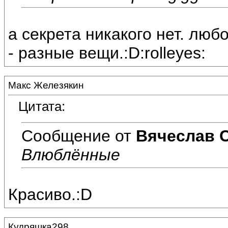
а секрета никакого нет. люб
- разные вещи.:D:rolleyes:
Макс Железякин
Цитата:
Сообщение от
Вячеслав 
Влюблённые
Красиво.:D
Кудряшка298