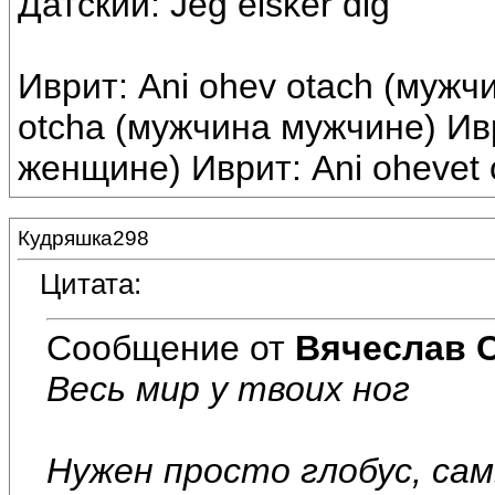
Датский: Jeg elsker dig
Иврит: Ani ohev otach (мужч
otcha (мужчина мужчине) Ивр
женщине) Иврит: Ani ohevet
Кудряшка298
Цитата:
Сообщение от
Вячеслав 
Весь мир у твоих ног
Нужен просто глобус, са