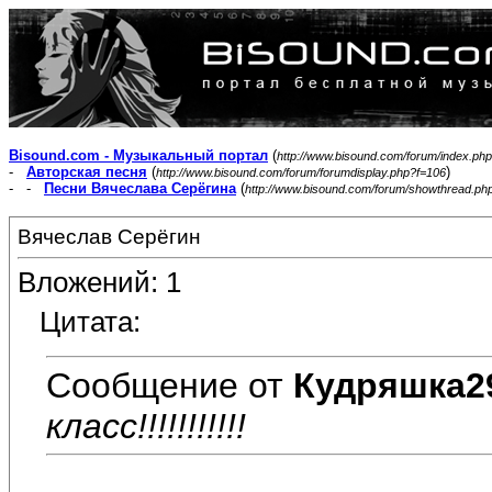
Bisound.com - Музыкальный портал
(
http://www.bisound.com/forum/index.php
-
Авторская песня
(
)
http://www.bisound.com/forum/forumdisplay.php?f=106
- -
Песни Вячеслава Серёгина
(
http://www.bisound.com/forum/showthread.ph
Вячеслав Серёгин
Вложений: 1
Цитата:
Сообщение от
Кудряшка2
класс!!!!!!!!!!!