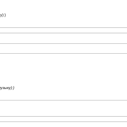
у):)
узыку):)