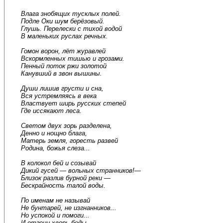
Влага знобящих тусклых полей.
Подле Оки шум берёзовый.
Глушь. Перелески с тихой водой
В маленьких руслах речных.
Гомон ворон, лёт журавлей
Вскормленных тишью и грозами.
Пенный поток ржи золотой
Канувший в звон вышины.
Души лишив грусти и сна,
Вся устремляясь в века
Властвует ширь русских степей
Где иссякают леса.
Светом двух зорь разделена,
Денно и нощно блага,
Матерь земля, горесть развей
Родина, божья слеза...
В колокол бей и созывай
Дикий гусей — вольных странников!—
Близок разлив бурной реки —
Бескрайность талой воды.
По именам не называй
Не бунтарей, не изгнанников...
Но успокой и помоги...
И отгони хворь беды.