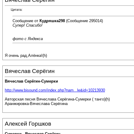
Цитата:
Сообщение от
Кудряшка298
(Сообщение 295014)
Супер! Спасибо!
фото с Яндекса
Я очень рад,Алёнка!(h)
Вячеслав Серёгин
Вячеслав Серёгин-Сумерки
http://www.bisound.com/index.php?nam...le&id=10213930
Авторская песня Вячеслава Серёгина-Сумерки ( танго)(h)
Аранжировка-Вячеслава Серёгина
Алексей Горшков
Сумерки - Вячеслав Серёгин