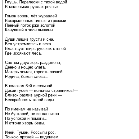
Глушь. Перелески с тихой водой
В маленьких руслах речных.
Гомон ворон, лёт журавлей
Вскормленных тишью и грозами.
Пенный поток ржи золотой
Канувший в звон вышины.
Души лишив грусти и сна,
Вся устремляясь в века
Властвует ширь русских степей
Где иссякают леса.
Светом двух зорь разделена,
Денно и нощно блага,
Матерь земля, горесть развей
Родина, божья слеза...
В колокол бей и созывай
Дикий гусей — вольных странников!—
Близок разлив бурной реки —
Бескрайность талой воды.
По именам не называй
Не бунтарей, не изгнанников...
Но успокой и помоги...
И отгони хворь беды.
Иней. Туман. Россыпи рос.
Тонкою пряжей — видением,