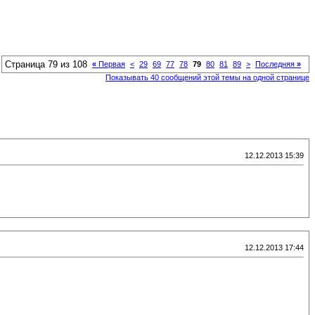
Страница 79 из 108
«
Первая
<
29
69
77
78
79
80
81
89
>
Последняя
»
Показывать 40 сообщений этой темы на одной странице
12.12.2013 15:39
12.12.2013 17:44