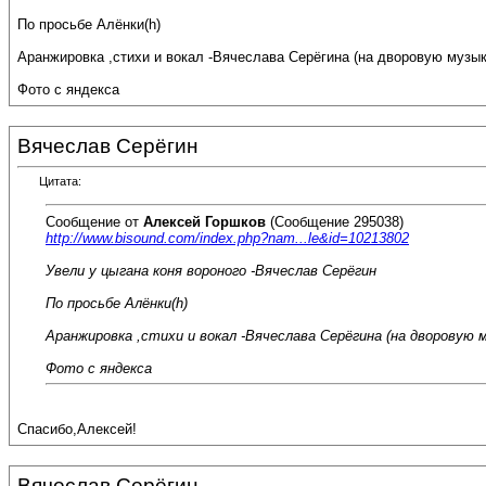
По просьбе Алёнки(h)
Аранжировка ,стихи и вокал -Вячеслава Серёгина (на дворовую музык
Фото с яндекса
Вячеслав Серёгин
Цитата:
Сообщение от
Алексей Горшков
(Сообщение 295038)
http://www.bisound.com/index.php?nam...le&id=10213802
Увели у цыгана коня вороного -Вячеслав Серёгин
По просьбе Алёнки(h)
Аранжировка ,стихи и вокал -Вячеслава Серёгина (на дворовую м
Фото с яндекса
Спасибо,Алексей!
Вячеслав Серёгин