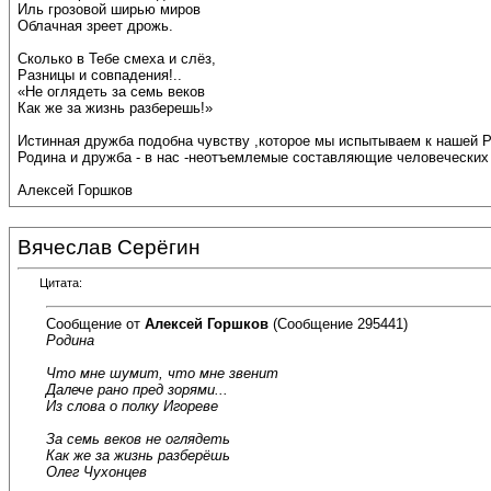
Иль грозовой ширью миров
Облачная зреет дрожь.
Сколько в Тебе смеха и слёз,
Разницы и совпадения!..
«Не оглядеть за семь веков
Как же за жизнь разберешь!»
Истинная дружба подобна чувству ,которое мы испытываем к нашей Род
Родина и дружба - в нас -неотъемлемые составляющие человеческих
Алексей Горшков
Вячеслав Серёгин
Цитата:
Сообщение от
Алексей Горшков
(Сообщение 295441)
Родина
Что мне шумит, что мне звенит
Далече рано пред зорями...
Из слова о полку Игореве
За семь веков не оглядеть
Как же за жизнь разберёшь
Олег Чухонцев