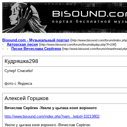
Bisound.com - Музыкальный портал
(
http://www.bisound.com/forum/index.php
-
Авторская песня
(
)
http://www.bisound.com/forum/forumdisplay.php?f=106
- -
Песни Вячеслава Серёгина
(
http://www.bisound.com/forum/showthread.ph
Кудряшка298
Супер! Спасибо!
фото с Яндекса
Алексей Горшков
Вячеслав Серёгин -Увели у цыгана коня вороного
http://www.bisound.com/index.php?nam...le&id=10213802
Увели у цыгана коня вороного -Вячеслав Серёгин