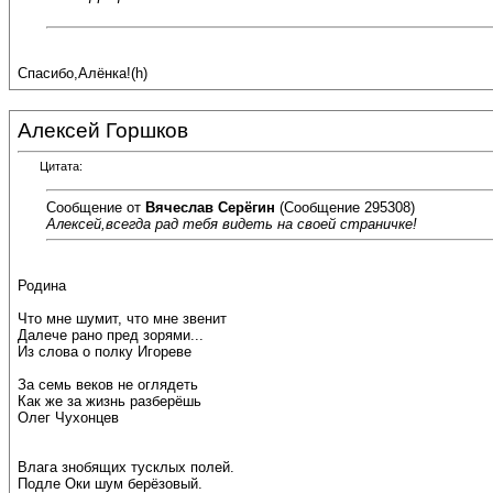
Спасибо,Алёнка!(h)
Алексей Горшков
Цитата:
Сообщение от
Вячеслав Серёгин
(Сообщение 295308)
Алексей,всегда рад тебя видеть на своей страничке!
Родина
Что мне шумит, что мне звенит
Далече рано пред зорями...
Из слова о полку Игореве
За семь веков не оглядеть
Как же за жизнь разберёшь
Олег Чухонцев
Влага знобящих тусклых полей.
Подле Оки шум берёзовый.