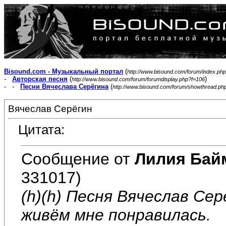
Bisound.com - Музыкальный портал
(
http://www.bisound.com/forum/index.php
-
Авторская песня
(
)
http://www.bisound.com/forum/forumdisplay.php?f=106
- -
Песни Вячеслава Серёгина
(
http://www.bisound.com/forum/showthread.ph
Вячеслав Серёгин
Цитата:
Сообщение от
Лилия Бай
331017)
(h)(h) Песня Вячеслав Се
живём мне понравилась.