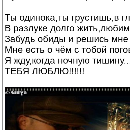
Ты одинока,ты грустишь,в г
В разлуке долго жить,любим
Забудь обиды и решись мне
Мне есть о чём с тобой погов
Я жду,когда ночную тишину...
ТЕБЯ ЛЮБЛЮ!!!!!!