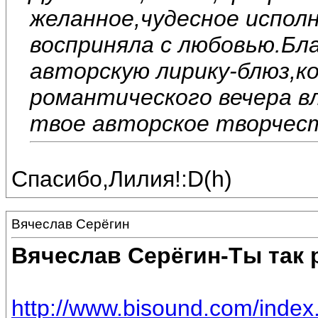
желанное,чудесное исполн
восприняла с любовью.Бл
авторскую лирику-блюз,к
романтического вечера 
твое авторское творчест
Спасибо,Лилия!:D(h)
Вячеслав Серёгин
Вячеслав Серёгин-Ты так
http://www.bisound.com/inde