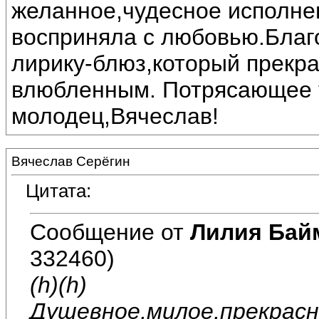
желанное,чудесное исполне
восприняла с любовью.Благ
лирику-блюз,который прекра
влюбленным. Потрясающее т
молодец,Вячеслав!
Вячеслав Серёгин
Цитата:
Сообщение от
Лилия Бай
332460)
(h)(h)
Душевное,милое,прекрасн