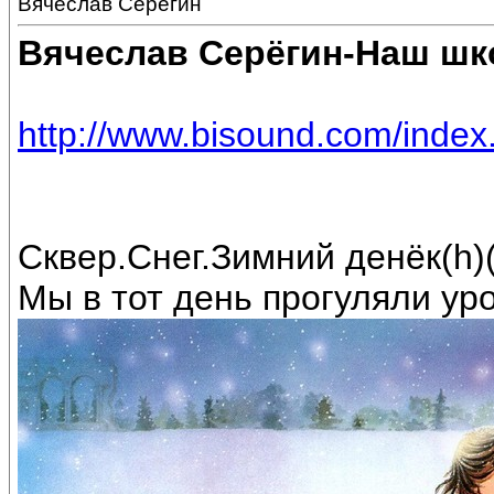
Вячеслав Серёгин
Вячеслав Серёгин-Наш ш
http://www.bisound.com/inde
Сквер.Снег.Зимний денёк(h)(
Мы в тот день прогуляли урок