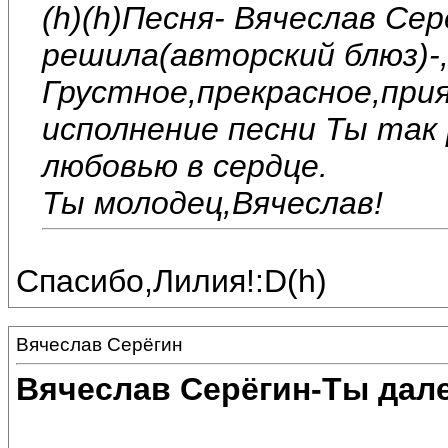
(h)(h)Песня- Вячеслав Се
решила(авторский блюз)-,
Грустное,прекрасное,при
исполнение песни Ты так 
любовью в сердце.
Ты молодец,Вячеслав!
Спасибо,Лилия!:D(h)
Вячеслав Серёгин
Вячеслав Серёгин-Ты дале