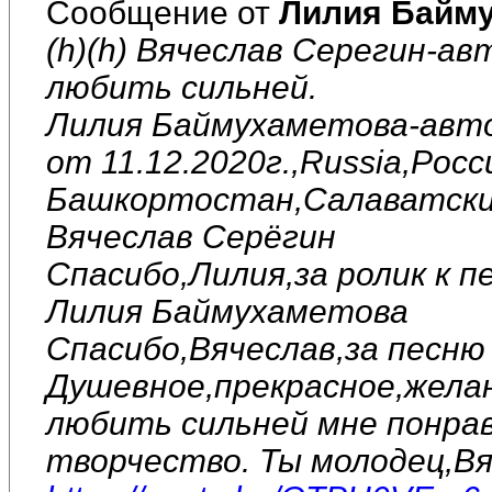
Сообщение от
Лилия Байм
(h)(h) Вячеслав Серегин-ав
любить сильней.
Лилия Баймухаметова-авто
от 11.12.2020г.,Russia,Рос
Башкортостан,Салаватский
Вячеслав Серёгин
Спасибо,Лилия,за ролик к п
Лилия Баймухаметова
Спасибо,Вячеслав,за песню 
Душевное,прекрасное,желан
любить сильней мне понрав
творчество. Ты молодец,Вя