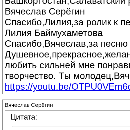
Башкортостан,Салаватский 
Вячеслав Серёгин
Спасибо,Лилия,за ролик к п
Лилия Баймухаметова
Спасибо,Вячеслав,за песню 
Душевное,прекрасное,желан
любить сильней мне понрав
творчество. Ты молодец,Вяч
https://youtu.be/OTPU0VEm6
Вячеслав Серёгин
Цитата: