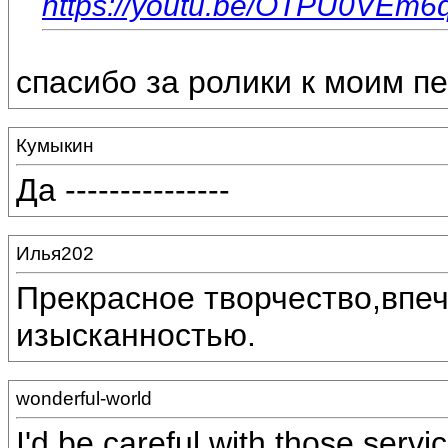
https://youtu.be/OTPU0VEm6
спасибо за ролики к моим п
Кумыкин
Да ---------------
Илья202
Прекрасное творчество,впеч
изысканностью.
wonderful-world
I'd be careful with those serv