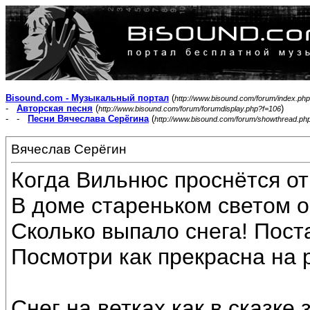
Bisound.com - Музыкальный портал
(
http://www.bisound.com/forum/index.php
-
Авторская песня
(
)
http://www.bisound.com/forum/forumdisplay.php?f=106
- -
Песни Вячеслава Серёгина
(
http://www.bisound.com/forum/showthread.ph
Вячеслав Серёгин
Когда Вильнюс проснётся от
В доме стареньком светом о
Сколько выпало снега! Пост
Посмотри как прекрасна на 
Снег на ветках как в сказке