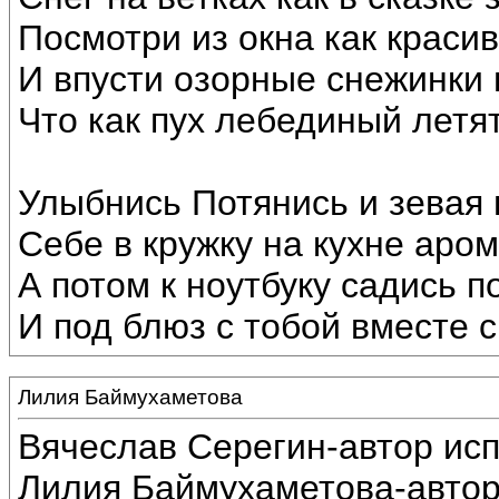
Посмотри из окна как краси
И впусти озорные снежинки 
Что как пух лебединый летят
Улыбнись Потянись и зевая
Себе в кружку на кухне аром
А потом к ноутбуку садись п
И под блюз с тобой вместе с
Лилия Баймухаметова
Вячеслав Серегин-автор ис
Лилия Баймухаметова-автор