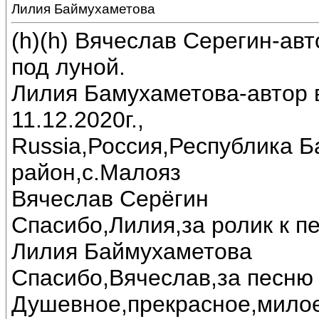
Лилия Баймухаметова
(h)(h) Вячеслав Серегин-ав
под луной.
Лилия Бамухаметова-автор в
11.12.2020г.,
Russia,Россия,Республика 
район,с.Малояз
Вячеслав Серёгин
Спасибо,Лилия,за ролик к пе
Лилия Баймухаметова
Спасибо,Вячеслав,за песню 
Душевное,прекрасное,милое