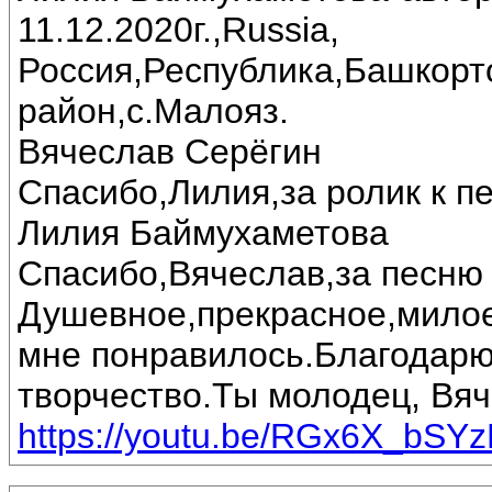
11.12.2020г.,Russia,
Россия,Республика,Башкорт
район,с.Малояз.
Вячеслав Серёгин
Спасибо,Лилия,за ролик к пе
Лилия Баймухаметова
Спасибо,Вячеслав,за песню 
Душевное,прекрасное,милое
мне понравилось.Благодарю
творчество.Ты молодец, Вяч
https://youtu.be/RGx6X_bSY