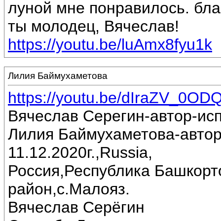
луной мне понравилось. бла
ты молодец, Вячеслав!
https://youtu.be/luAmx8fyu1k
Лилия Баймухаметова
https://youtu.be/dIraZV_0OD
Вячеслав Серегин-автор-ис
Лилия Баймухаметова-автор
11.12.2020г.,Russia,
Россия,Республика Башкорт
район,с.Малояз.
Вячеслав Серёгин