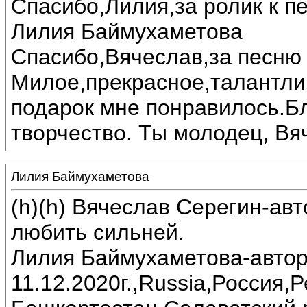
Спасибо,Лилия,за ролик к пе
Лилия Баймухаметова
Спасибо,Вячеслав,за песню 
Милое,прекрасное,талантли
подарок мне понравилось.Б
творчество. Ты молодец, Вя
Лилия Баймухаметова
(h)(h) Вячеслав Серегин-ав
любить сильней.
Лилия Баймухаметова-автор
11.12.2020г.,Russia,Россия,