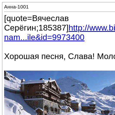
Анна-1001
[quote=Вячеслав
Серёгин;185387]
http://www.
nam...ile&id=9973400
Хорошая песня, Слава! Моло