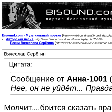
Bisound.com - Музыкальный портал
(
http://www.bisound.com/forum/index.php
-
Авторская песня
(
)
http://www.bisound.com/forum/forumdisplay.php?f=106
- -
Песни Вячеслава Серёгина
(
http://www.bisound.com/forum/showthread.ph
Вячеслав Серёгин
Цитата:
Сообщение от
Анна-1001
(
Нее, он не уйдёт... Правда
Молчит....боится сказать прав