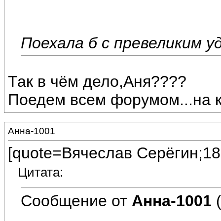
Поехала б с превеликим у
Так в чём дело,Аня????
Поедем всем форумом...на ка
Анна-1001
[quote=Вячеслав Серёгин;18
Цитата:
Сообщение от
Анна-1001
(