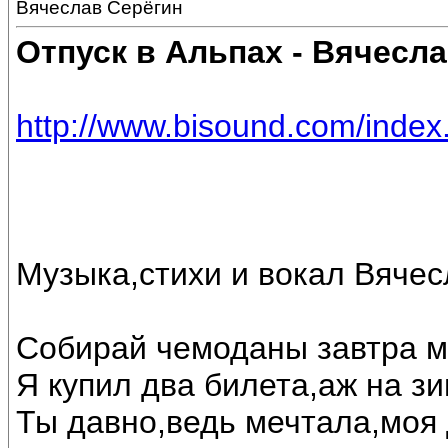
Вячеслав Серёгин
Отпуск в Альпах - Вячесл
http://www.bisound.com/inde
Музыка,стихи и вокал Вяче
Собирай чемоданы завтра м
Я купил два билета,аж на зи
Ты давно,ведь мечтала,моя 