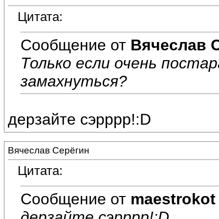
Цитата:
Сообщение от
Вячеслав 
Только если очень постар
замахнуться?
дерзайте сэрррр!:D
Вячеслав Серёгин
Цитата:
Сообщение от
maestrokot
дерзайте сэрррр!:D