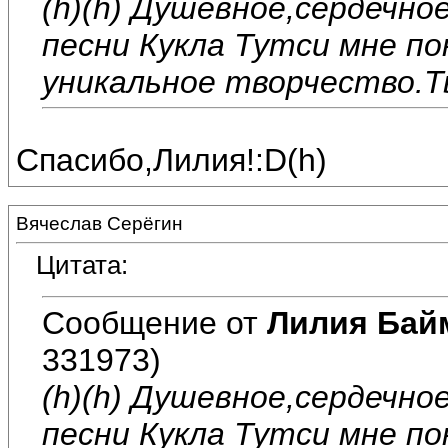
(h)(h) Душевное,сердечно
песни Кукла Тутси мне по
уникальное творчество.Т
Спасибо,Лилия!:D(h)
Вячеслав Серёгин
Цитата:
Сообщение от
Лилия Бай
331973)
(h)(h) Душевное,сердечно
песни Кукла Тутси мне по