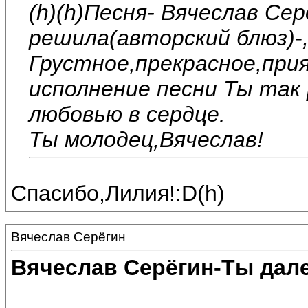
(h)(h)Песня- Вячеслав Се
решила(авторский блюз)-,
Грустное,прекрасное,при
исполнение песни Ты так 
любовью в сердце.
Ты молодец,Вячеслав!
Спасибо,Лилия!:D(h)
Вячеслав Серёгин
Вячеслав Серёгин-Ты дале