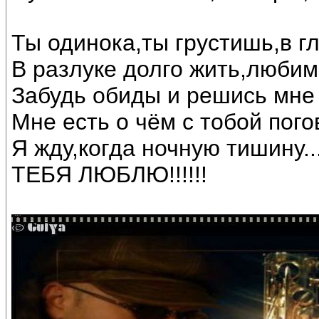
Ты одинока,ты грустишь,в г
В разлуке долго жить,любим
Забудь обиды и решись мне
Мне есть о чём с тобой погов
Я жду,когда ночную тишину...
ТЕБЯ ЛЮБЛЮ!!!!!!