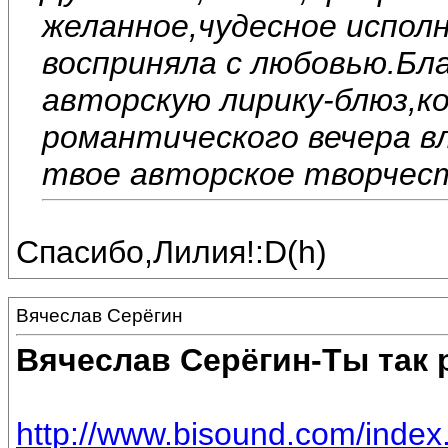
желанное,чудесное исполн
восприняла с любовью.Бл
авторскую лирику-блюз,к
романтического вечера 
твое авторское творчест
Спасибо,Лилия!:D(h)
Вячеслав Серёгин
Вячеслав Серёгин-Ты так
http://www.bisound.com/inde