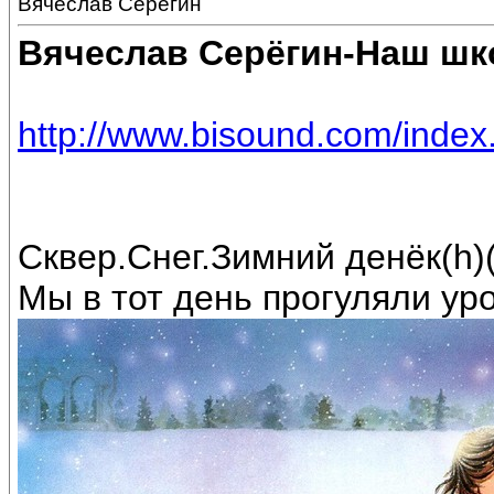
Вячеслав Серёгин
Вячеслав Серёгин-Наш ш
http://www.bisound.com/inde
Сквер.Снег.Зимний денёк(h)(
Мы в тот день прогуляли урок