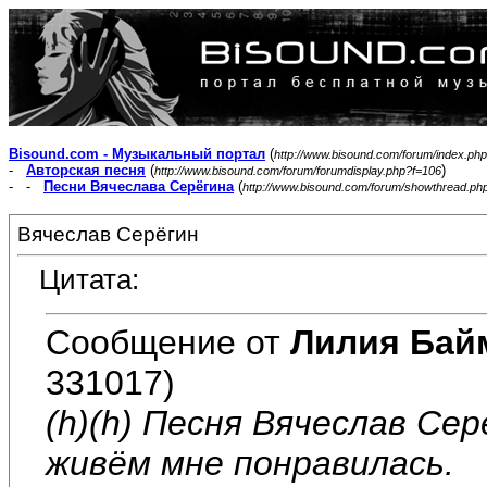
Bisound.com - Музыкальный портал
(
http://www.bisound.com/forum/index.php
-
Авторская песня
(
)
http://www.bisound.com/forum/forumdisplay.php?f=106
- -
Песни Вячеслава Серёгина
(
http://www.bisound.com/forum/showthread.ph
Вячеслав Серёгин
Цитата:
Сообщение от
Лилия Бай
331017)
(h)(h) Песня Вячеслав Се
живём мне понравилась.