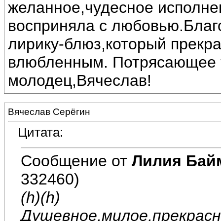
желанное,чудесное исполне
восприняла с любовью.Благ
лирику-блюз,который прекра
влюбленным. Потрясающее т
молодец,Вячеслав!
Вячеслав Серёгин
Цитата:
Сообщение от
Лилия Бай
332460)
(h)(h)
Душевное,милое,прекрасн