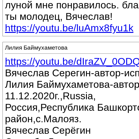
луной мне понравилось. бла
ты молодец, Вячеслав!
https://youtu.be/luAmx8fyu1k
Лилия Баймухаметова
https://youtu.be/dIraZV_0OD
Вячеслав Серегин-автор-ис
Лилия Баймухаметова-автор
11.12.2020г.,Russia,
Россия,Республика Башкорт
район,с.Малояз.
Вячеслав Серёгин