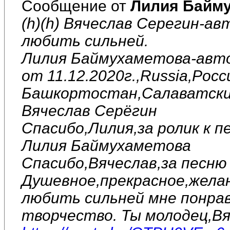
Сообщение от
Лилия Байм
(h)(h) Вячеслав Серегин-ав
любить сильней.
Лилия Баймухаметова-авто
от 11.12.2020г.,Russia,Рос
Башкортостан,Салаватский
Вячеслав Серёгин
Спасибо,Лилия,за ролик к п
Лилия Баймухаметова
Спасибо,Вячеслав,за песню 
Душевное,прекрасное,желан
любить сильней мне понрав
творчество. Ты молодец,Вя