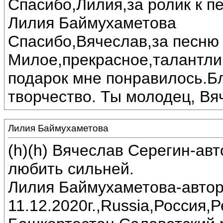
Спасибо,Лилия,за ролик к пе
Лилия Баймухаметова
Спасибо,Вячеслав,за песню 
Милое,прекрасное,талантли
подарок мне понравилось.Б
творчество. Ты молодец, Вя
Лилия Баймухаметова
(h)(h) Вячеслав Серегин-ав
любить сильней.
Лилия Баймухаметова-автор
11.12.2020г.,Russia,Россия,