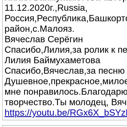
11.12.2020г.,Russia,
Россия,Республика,Башкорт
район,с.Малояз.
Вячеслав Серёгин
Спасибо,Лилия,за ролик к пе
Лилия Баймухаметова
Спасибо,Вячеслав,за песню 
Душевное,прекрасное,милое
мне понравилось.Благодарю
творчество.Ты молодец, Вяч
https://youtu.be/RGx6X_bSY