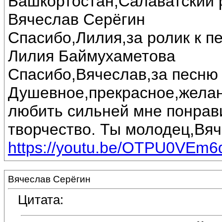
Башкортостан,Салаватский 
Вячеслав Серёгин
Спасибо,Лилия,за ролик к п
Лилия Баймухаметова
Спасибо,Вячеслав,за песню 
Душевное,прекрасное,желан
любить сильней мне понрав
творчество. Ты молодец,Вяч
https://youtu.be/OTPU0VEm6
Вячеслав Серёгин
Цитата: