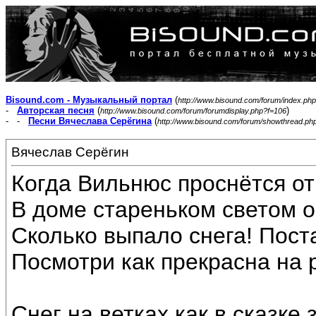
Bisound.com - Музыкальный портал
(
http://www.bisound.com/forum/index.php
-
Авторская песня
(
)
http://www.bisound.com/forum/forumdisplay.php?f=106
- -
Песни Вячеслава Серёгина
(
http://www.bisound.com/forum/showthread.ph
Вячеслав Серёгин
Когда Вильнюс проснётся от
В доме стареньком светом о
Сколько выпало снега! Пост
Посмотри как прекрасна на 
Снег на ветках как в сказке