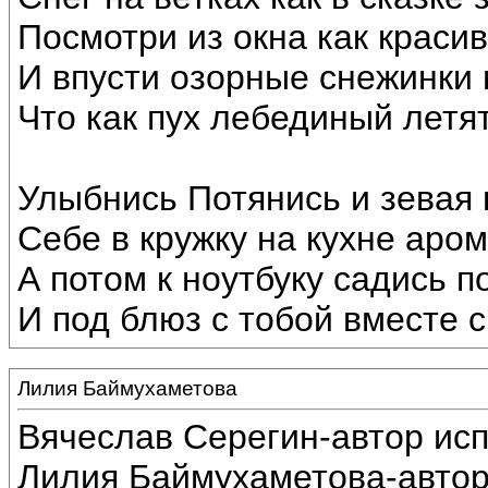
Посмотри из окна как краси
И впусти озорные снежинки 
Что как пух лебединый летят
Улыбнись Потянись и зевая
Себе в кружку на кухне аром
А потом к ноутбуку садись п
И под блюз с тобой вместе с
Лилия Баймухаметова
Вячеслав Серегин-автор ис
Лилия Баймухаметова-автор