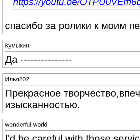
https://youtu.be/OTPU0VEm6
спасибо за ролики к моим п
Кумыкин
Да ---------------
Илья202
Прекрасное творчество,впеч
изысканностью.
wonderful-world
I'd be careful with those serv