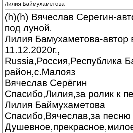
Лилия Баймухаметова
(h)(h) Вячеслав Серегин-ав
под луной.
Лилия Бамухаметова-автор в
11.12.2020г.,
Russia,Россия,Республика 
район,с.Малояз
Вячеслав Серёгин
Спасибо,Лилия,за ролик к пе
Лилия Баймухаметова
Спасибо,Вячеслав,за песню 
Душевное,прекрасное,милое