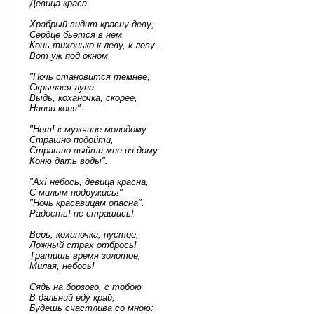
Девица-краса.
Храбрый видит красну деву;
Сердце бьется в нем,
Конь тихонько к леву, к леву -
Вот уж под окном.
"Ночь становится темнее,
Скрылася луна.
Выдь, коханочка, скорее,
Напои коня".
"Нет! к мужчине молодому
Страшно подойти,
Страшно выйти мне из дому
Коню дать воды".
"Ах! небось, девица красна,
С милым подружись!"
"Ночь красавицам опасна".
Радость! не страшись!
Верь, коханочка, пустое;
Ложный страх отбрось!
Тратишь время золотое;
Милая, небось!
Сядь на борзого, с тобою
В дальний еду край;
Будешь счастлива со мною: