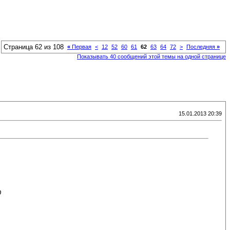
Страница 62 из 108
«
Первая
<
12
52
60
61
62
63
64
72
>
Последняя
»
Показывать 40 сообщений этой темы на одной странице
15.01.2013 20:39
D