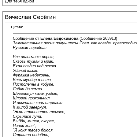
Для тебя одной".
Вячеслав Серёгин
Цитата:
Сообщение от
Елена Евдокимова
(Сообщение 263913)
Замечательная песня получилась! Спел, как всегда, превосходно
Русская народная.
Раз полночною порою,
Сквозь туман и мрак,
Ехал поздно над рекою
Удалой казак.
Фуражка небекрень,
Весь мундир в пыли,
Пистолеты в кобуре,
Сабля до земли.
Шевельнул казак уздою,
Шпорой прикольнул.
И помчался конь стрелою
К милой завернул.
"Ночь становится темнее,
Скрылася луна.
Выйди, милая, скорее,
Напои коня", -
"Я коня твово боюся,
Страшно подойти,