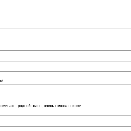
е!
минаю - родной голос, очень голоса похожи....