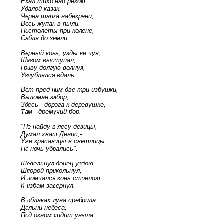
Ехал тихо над рекою
Удалой казак.
Черна шапка набекрени,
Весь жупан в пыли.
Пистолеты при колене,
Сабля до земли.
Верный конь, узды не чуя,
Шагом выступал;
Гриву долгую волнуя,
Углублялся вдаль.
Вот пред ним две-три избушки,
Выломан забор;
Здесь - дорога к деревушке,
Там - дремучий бор.
"Не найду в лесу девицы,-
Думал хват Денис,-
Уже красавицы в светлицы
На ночь убрались".
Шевельнул донец уздою,
Шпорой прикольнул,
И помчался конь стрелою,
К избам завернул.
В облаках луна сребрила
Дальни небеса;
Под окном сидит уныла