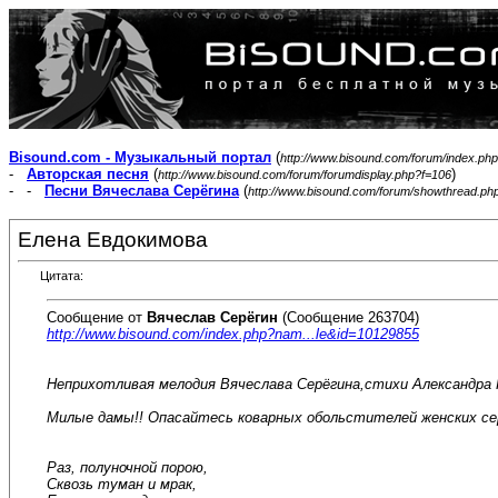
Bisound.com - Музыкальный портал
(
http://www.bisound.com/forum/index.php
-
Авторская песня
(
)
http://www.bisound.com/forum/forumdisplay.php?f=106
- -
Песни Вячеслава Серёгина
(
http://www.bisound.com/forum/showthread.ph
Елена Евдокимова
Цитата:
Сообщение от
Вячеслав Серёгин
(Сообщение 263704)
http://www.bisound.com/index.php?nam...le&id=10129855
Неприхотливая мелодия Вячеслава Серёгина,стихи Александра 
Милые дамы!! Опасайтесь коварных обольстителей женских сер
Раз, полуночной порою,
Сквозь туман и мрак,