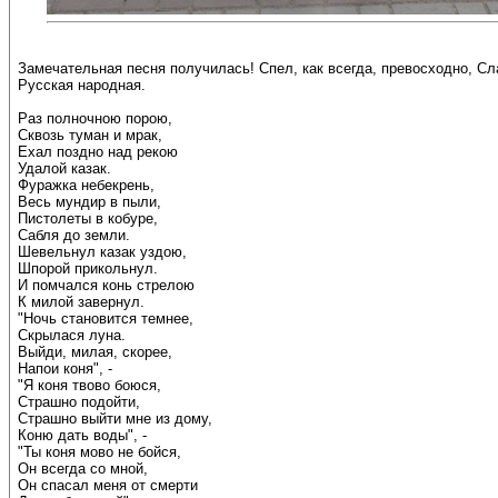
Замечательная песня получилась! Спел, как всегда, превосходно, Сл
Русская народная.
Раз полночною порою,
Сквозь туман и мрак,
Ехал поздно над рекою
Удалой казак.
Фуражка небекрень,
Весь мундир в пыли,
Пистолеты в кобуре,
Сабля до земли.
Шевельнул казак уздою,
Шпорой прикольнул.
И помчался конь стрелою
К милой завернул.
"Ночь становится темнее,
Скрылася луна.
Выйди, милая, скорее,
Напои коня", -
"Я коня твово боюся,
Страшно подойти,
Страшно выйти мне из дому,
Коню дать воды", -
"Ты коня мово не бойся,
Он всегда со мной,
Он спасал меня от смерти