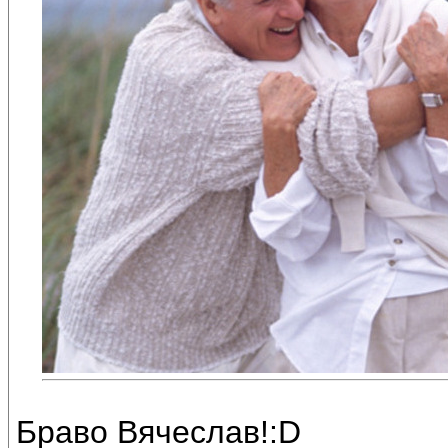
Браво Вячеслав!:D