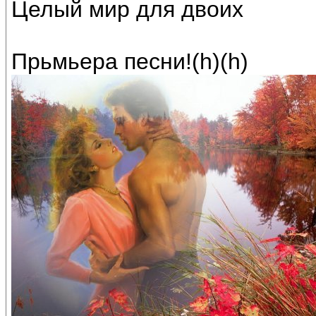
Целый мир для двоих
Прьмьера песни!(h)(h)