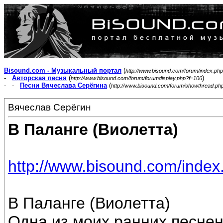
Bisound.com - Музыкальный портал
(
http://www.bisound.com/forum/index.php
-
Авторская песня
(
)
http://www.bisound.com/forum/forumdisplay.php?f=106
- -
Песни Вячеслава Серёгина
(
http://www.bisound.com/forum/showthread.ph
Вячеслав Серёгин
В Паланге (Виолетта)
http://www.bisound.com/inde
В Паланге (Виолетта)
Одна из моих ранних песнен.