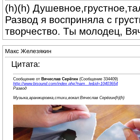
(h)(h) Душевное,грустное,т
Развод я восприняла с грус
творчество. Ты молодец, Вя
Макс Железякин
Цитата:
Сообщение от
Вячеслав Серёгин
(Сообщение 334409)
http://www.bisound.com/index.php?nam...le&id=10403654
Развод
Музыка,аранжировка,стихи,вокал:Вячеслав Серёгин(h)(h)