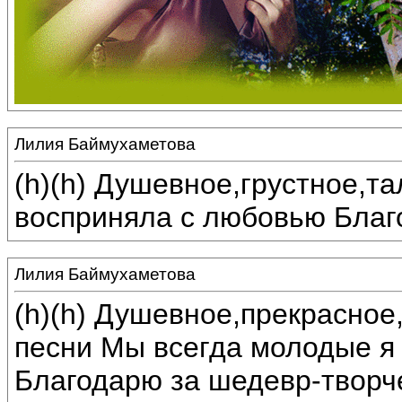
Лилия Баймухаметова
(h)(h) Душевное,грустное,т
восприняла с любовью Благ
Лилия Баймухаметова
(h)(h) Душевное,прекрасно
песни Мы всегда молодые я
Благодарю за шедевр-творч