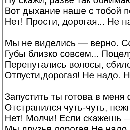
Ну скажи, разве так обнима
Вот дыхание наше с тобой п
Нет! Прости, дорогая... Не н
Мы не виделись — верно. С
Губы близко совсем... Поцелу
Перепутались волосы, сбило
Отпусти,дорогая! Не надо. Н
Запустить ты готова в меня
Отстранился чуть-чуть, нежн
Нет! Молчи! Если скажешь —
Мы друзья,дорогая Не надо.