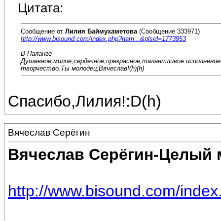
Цитата:
Сообщение от
Лилия Баймухаметова
(Сообщение 333971)
http://www.bisound.com/index.php?nam...&plsid=1773953
В Паланге
Душевное,милое,сердечное,прекрасное,талантливое исполнение 
творчество.Ты молодец,Вячеслав!(h)(h)
Спасибо,Лилия!:D(h)
Вячеслав Серёгин
Вячеслав Серёгин-Целый 
http://www.bisound.com/inde