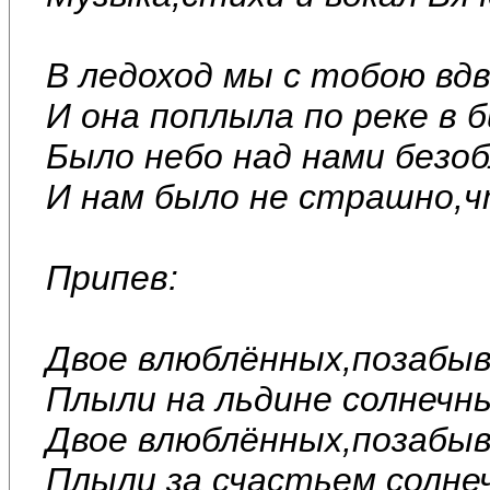
В ледоход мы с тобою вдв
И она поплыла по реке в 
Было небо над нами безоб
И нам было не страшно,чт
Припев:
Двое влюблённых,позабыв
Плыли на льдине солнечн
Двое влюблённых,позабыв
Плыли за счастьем солне