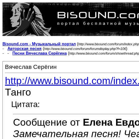
Bisound.com - Музыкальный портал
(
http://www.bisound.com/forum/index.php
-
Авторская песня
(
)
http://www.bisound.com/forum/forumdisplay.php?f=106
- -
Песни Вячеслава Серёгина
(
http://www.bisound.com/forum/showthread.ph
Вячеслав Серёгин
http://www.bisound.com/inde
Танго
Цитата:
Сообщение от
Елена Евд
Замечательная песня! Чег