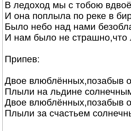
В ледоход мы с тобою вдвоё
И она поплыла по реке в би
Было небо над нами безобл
И нам было не страшно,что 
Припев:
Двое влюблённых,позабыв о
Плыли на льдине солнечны
Двое влюблённых,позабыв о
Плыли за счастьем солнечн