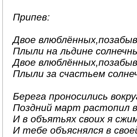
Припев:
Двое влюблённых,позабыв
Плыли на льдине солнечн
Двое влюблённых,позабыв
Плыли за счастьем солне
Берега проносились вокру
Поздний март растопил вс
И в объятьях своих я сжи
И тебе объяснялся в сво