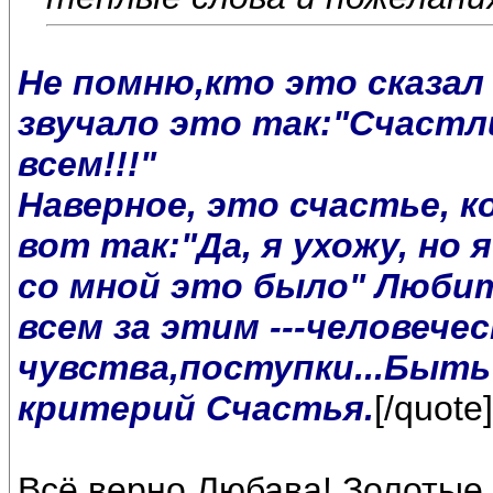
Не помню,кто это сказал 
звучало это так:"Счастл
всем!!!"
Наверное, это счастье, к
вот так:"Да, я ухожу, но
со мной это было" Любить
всем за этим ---человечес
чувства,поступки...Быть
критерий Счастья.
[/quote]
Всё верно,Любава! Золотые 