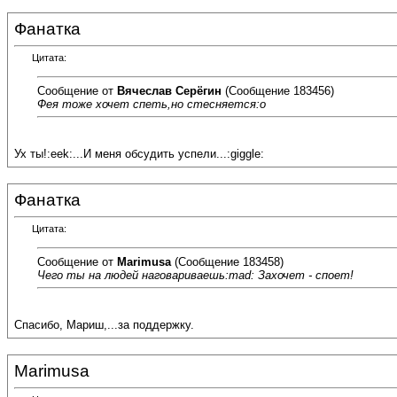
Фанатка
Цитата:
Сообщение от
Вячеслав Серёгин
(Сообщение 183456)
Фея тоже хочет спеть,но стесняется:o
Ух ты!:eek:...И меня обсудить успели...:giggle:
Фанатка
Цитата:
Сообщение от
Marimusa
(Сообщение 183458)
Чего ты на людей наговариваешь:mad: Захочет - споет!
Спасибо, Мариш,...за поддержку.
Marimusa