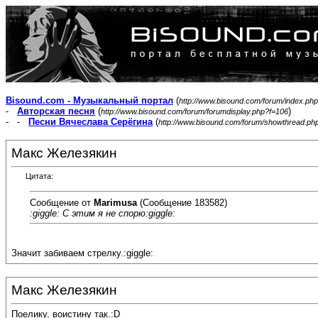
Bisound.com - Музыкальный портал
(
http://www.bisound.com/forum/index.php
-
Авторская песня
(
)
http://www.bisound.com/forum/forumdisplay.php?f=106
- -
Песни Вячеслава Серёгина
(
http://www.bisound.com/forum/showthread.ph
Макс Железякин
Цитата:
Сообщение от
Marimusa
(Сообщение 183582)
:giggle: С этим я не спорю:giggle:
Значит забиваем стрелку.:giggle:
Макс Железякин
Поелику, воистину так.:D