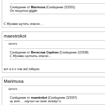
Сообщение от
Marimusa
(Сообщение 223331)
Он пошутил:giggle:
С Музами шутить опасно....
maestrokot
Цитата:
Сообщение от
Вячеслав Серёгин
(Сообщение 223338)
С Музами шутить опасно....
вот и я о том же!:rolleyes:
Marimusa
Цитата:
Сообщение от
maestrokot
(Сообщение 223337)
ну вот.....научил на свою голову!:o