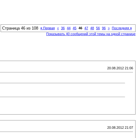
Страница 46 из 108
«
Первая
<
36
44
45
46
47
48
56
96
>
Последняя
»
Показывать 40 сообщений этой темы на одной странице
20.08.2012 21:06
20.08.2012 21:07