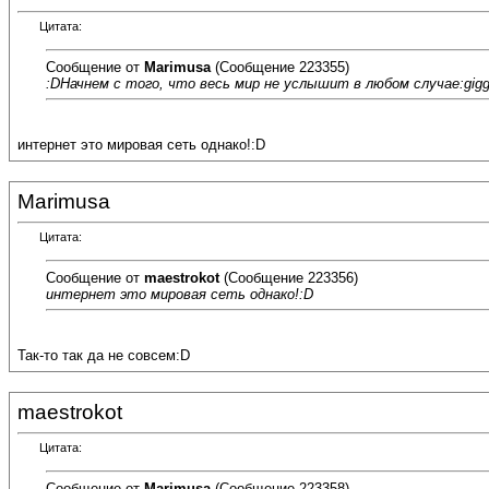
Цитата:
Сообщение от
Marimusa
(Сообщение 223355)
:DНачнем с того, что весь мир не услышит в любом случае:gigg
интернет это мировая сеть однако!:D
Marimusa
Цитата:
Сообщение от
maestrokot
(Сообщение 223356)
интернет это мировая сеть однако!:D
Так-то так да не совсем:D
maestrokot
Цитата:
Сообщение от
Marimusa
(Сообщение 223358)