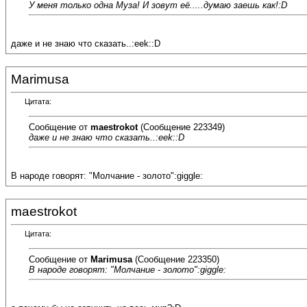
У меня только одна Муза! И зовут её.....думаю заешь как!:D
даже и не знаю что сказать..:eek::D
Marimusa
Цитата:
Сообщение от
maestrokot
(Сообщение 223349)
даже и не знаю что сказать..:eek::D
В народе говорят: "Молчание - золото":giggle:
maestrokot
Цитата:
Сообщение от
Marimusa
(Сообщение 223350)
В народе говорят: "Молчание - золото":giggle: