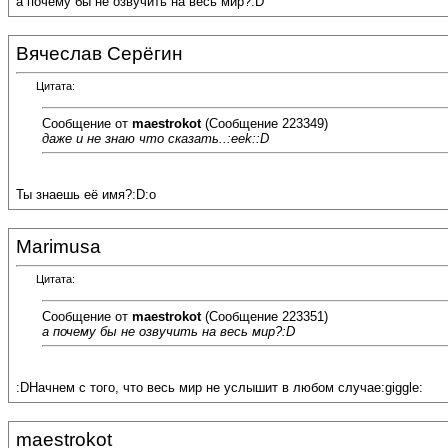
а почему бы не озвучить на весь мир?:D
Вячеслав Серёгин
Цитата:
Сообщение от
maestrokot
(Сообщение 223349)
даже и не знаю что сказать..:eek::D
Ты знаешь её имя?:D:o
Marimusa
Цитата:
Сообщение от
maestrokot
(Сообщение 223351)
а почему бы не озвучить на весь мир?:D
:DНачнем с того, что весь мир не услышит в любом случае:giggle:
maestrokot