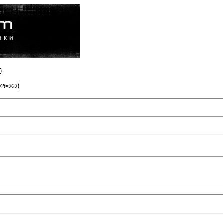
)
)
p?t=909