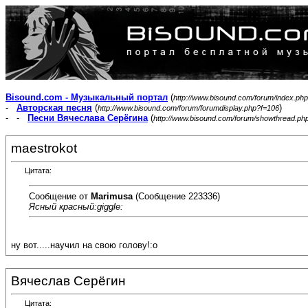
Bisound.com - Музыкальный портал
(
http://www.bisound.com/forum/index.php
-
Авторская песня
(
)
http://www.bisound.com/forum/forumdisplay.php?f=106
- -
Песни Вячеслава Серёгина
(
http://www.bisound.com/forum/showthread.ph
maestrokot
Цитата:
Сообщение от
Marimusa
(Сообщение 223336)
Ясный красный:giggle:
ну вот.....научил на свою голову!:o
Вячеслав Серёгин
Цитата: