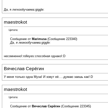
Да, я легкообучаема:giggle:
maestrokot
Цитата:
Сообщение от
Marimusa
(Сообщение 223340)
Да, я легкообучаема:giggle:
несомненно!:rolleyes:способная однако!:D
Вячеслав Серёгин
У меня только одна Муза! И зовут её.....думаю заешь как!:D
maestrokot
Цитата:
Сообщение от
Вячеслав Серёгин
(Сообщение 223345)