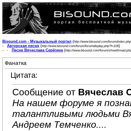
Bisound.com - Музыкальный портал
(
http://www.bisound.com/forum/index.php
-
Авторская песня
(
)
http://www.bisound.com/forum/forumdisplay.php?f=106
- -
Песни Вячеслава Серёгина
(
http://www.bisound.com/forum/showthread.ph
Фанатка
Цитата:
Сообщение от
Вячеслав 
На нашем форуме я позна
талантливыми людьми Вя
Андреем Темченко....