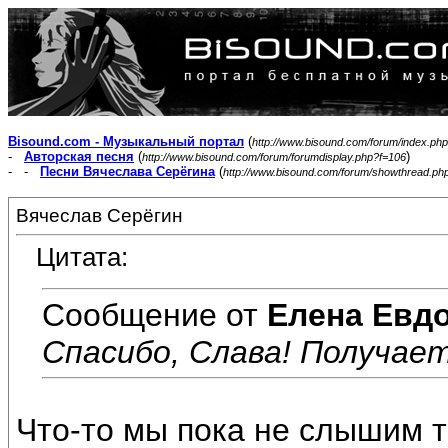
Bisound.com - Музыкальный портал
(
http://www.bisound.com/forum/index.php
-
Авторская песня
(
)
http://www.bisound.com/forum/forumdisplay.php?f=106
- -
Песни Вячеслава Серёгина
(
http://www.bisound.com/forum/showthread.ph
Вячеслав Серёгин
Цитата:
Сообщение от
Елена Евд
Спасибо, Слава! Получаетс
Что-то мы пока не слышим тв