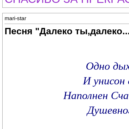
mari-star
Песня "Далеко ты,далеко..
Одно дых
И унисон 
Наполнен Сч
Душевног