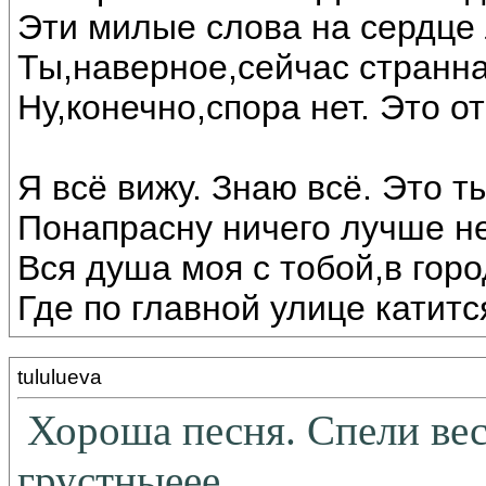
Эти милые слова на сердце 
Ты,наверное,сейчас странна
Ну,конечно,спора нет. Это о
Я всё вижу. Знаю всё. Это т
Понапрасну ничего лучше не
Вся душа моя с тобой,в гор
Где по главной улице катитс
tululueva
Хороша песня. Спели весе
грустныеее...