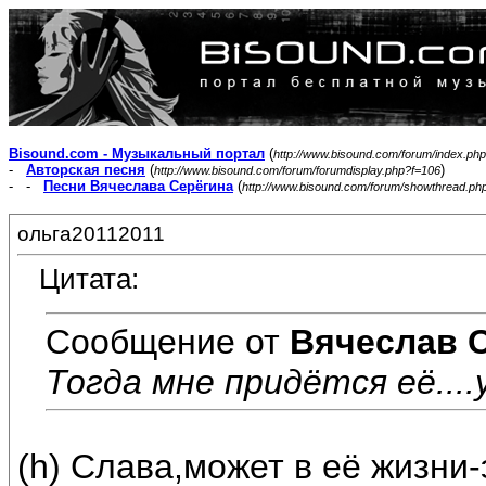
Bisound.com - Музыкальный портал
(
http://www.bisound.com/forum/index.php
-
Авторская песня
(
)
http://www.bisound.com/forum/forumdisplay.php?f=106
- -
Песни Вячеслава Серёгина
(
http://www.bisound.com/forum/showthread.ph
ольга20112011
Цитата:
Сообщение от
Вячеслав 
Тогда мне придётся её....
(h) Слава,может в её жизни-