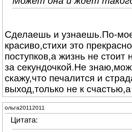
Может она и ждёт такого 
Сделаешь и узнаешь.По-мое
красиво,стихи это прекрасн
поступков,а жизнь не стоит 
за секундочкой.Не знаю,може
скажу,что печалится и стра
выход,только не к счастью,а
ольга20112011
Цитата: