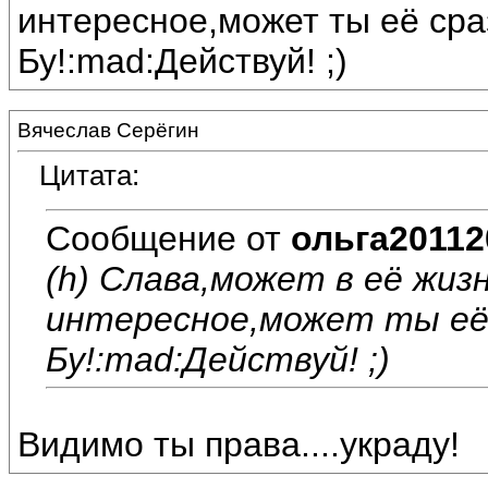
интересное,может ты её сра
Бу!:mad:Действуй! ;)
Вячеслав Серёгин
Цитата:
Сообщение от
ольга20112
(h) Слава,может в её жиз
интересное,может ты её 
Бу!:mad:Действуй! ;)
Видимо ты права....украду!