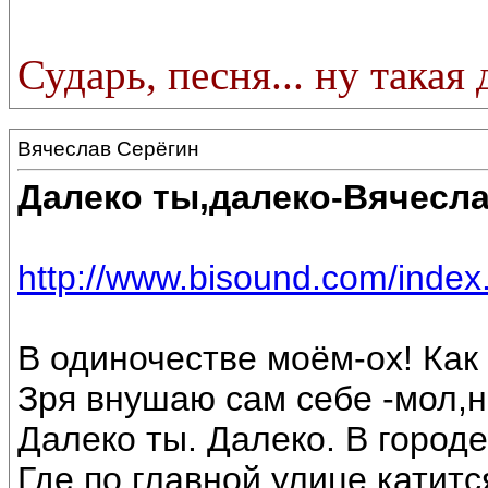
Сударь, песня... ну такая
Вячеслав Серёгин
Далеко ты,далеко-Вячесла
http://www.bisound.com/inde
В одиночестве моём-ох! Как 
Зря внушаю сам себе -мол,н
Далеко ты. Далеко. В город
Где по главной улице катитс