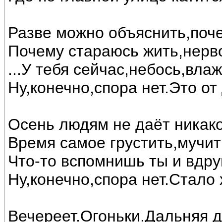
Разве можно объяснить,поче
Почему стараюсь жить,нерв
...У тебя сейчас,небось,вла
Ну,конечно,спора нет.Это от
Осень людям не даёт никак
Время самое грустить,мучит
Что-то вспомнишь ты и вдруг
Ну,конечно,спора нет.Стало 
Вечереет.Огоньки.Дальняя д