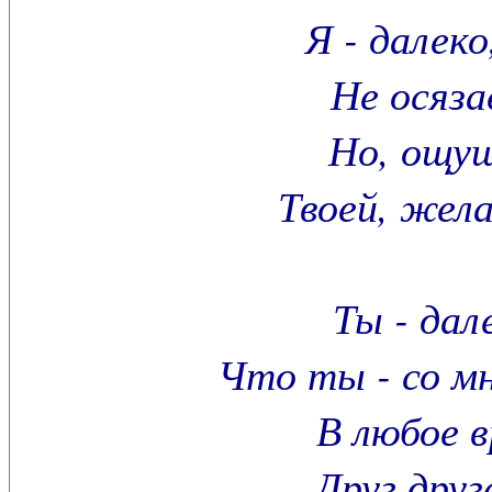
Я - далеко
Не осяза
Но, ощу
Твоей, жел
Ты - дал
Что ты - со мн
В любое в
Друг друг