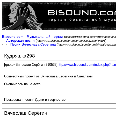
Bisound.com - Музыкальный портал
(
http://www.bisound.com/forum/index.php
-
Авторская песня
(
)
http://www.bisound.com/forum/forumdisplay.php?f=106
- -
Песни Вячеслава Серёгина
(
http://www.bisound.com/forum/showthread.ph
Кудряшка298
[quote=Вячеслав Серёгин;310538]
http://www.bisound.com/index.php?na
Совместный проект от Вячеслава Серёгина и Светланы
Окончилось наше лето
Прекрасная песня! Удачи в творчестве!
Вячеслав Серёгин