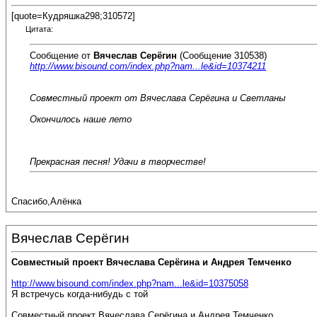
[quote=Кудряшка298;310572]
Цитата:
Сообщение от
Вячеслав Серёгин
(Сообщение 310538)
http://www.bisound.com/index.php?nam...le&id=10374211
Совместный проект от Вячеслава Серёгина и Светланы
Окончилось наше лето
Прекрасная песня! Удачи в творчестве!
Спасибо,Алёнка
Вячеслав Серёгин
Совместный проект Вячеслава Серёгина и Андрея Темченко
http://www.bisound.com/index.php?nam...le&id=10375058
Я встречусь когда-нибудь с той
Совместный проект Вячеслава Серёгина и Андрея Темченко