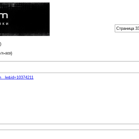
Страница 33
)
)
p?t=909
m...le&id=10374211