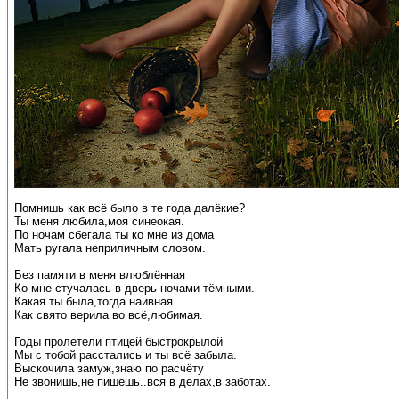
Помнишь как всё было в те года далёкие?
Ты меня любила,моя синеокая.
По ночам сбегала ты ко мне из дома
Мать ругала неприличным словом.
Без памяти в меня влюблённая
Ко мне стучалась в дверь ночами тёмными.
Какая ты была,тогда наивная
Как свято верила во всё,любимая.
Годы пролетели птицей быстрокрылой
Мы с тобой расстались и ты всё забыла.
Выскочила замуж,знаю по расчёту
Не звонишь,не пишешь..вся в делах,в заботах.