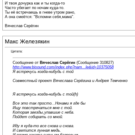
И твоя дочурка как и ты когда-то
Часто убегает по ночам куда-то.
Ты её встречаешь в гневе утром рано,
А она смеётся: "Вспомни себя,мама".
Вячеслав Серёгин
Макс Железякин
Цитата:
Сообщение от
Вячеслав Серёгин
(Сообщение 310827)
http://www.bisound.com/index.php?nam...le&id=10375058
Я встречусь когда-нибудь с той
Совместный проект Вячеслава Серёгина и Андрея Темченко
Я встречусь когда-нибудь с той(h)
Все это так просто...Ночами я где бы
Ищу повстречаться мне с той.
Которая звезды,упавшие с неба.
Пойдет собирать со мной.
Иду я куда-то все снова и снова.
И светится лунная медь.
И пламя заката сияньем багровым.