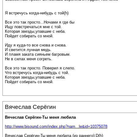
Я встречусь когда-нибудь с той(h)
Все это так просто...Ночами я где бы
Ищу повстречаться мне с той.
Которая звезды,упавшие с неба.
Пойдет собирать со мной.
Иду я куда-то все снова и снова.
И светится лунная медь.
И пламя заката сияньем багровым.
Не в силах меня согреть.
Все это так просто. Поверил я слепо.
Что встречусь когда-нибудь с той.
Которая звезды,упавшие с неба.
Пойдет собирать со мной.
Вячеслав Серёгин
Вячеслав Серёгин-Ты меня любила
http://www.bisound.com/index.php?nam...le&id=10375078
Вячеслав Серёгин-Ты меня любила (из раннего):D(h)