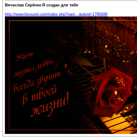
Вячеслав Серёгин-Я создан для тебя
http://www.bisound.com/index.php?nam...&plsid=1785699