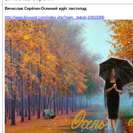
Вячеслав Серёгин-Осенний идёт листопад
http://www.bisound.com/index.php?nam...le&id=10410306