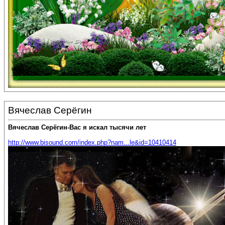
Вячеслав Серёгин
Вячеслав Серёгин-Вас я искал тысячи лет
http://www.bisound.com/index.php?nam...le&id=10410414