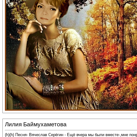
Лилия Баймухаметова
(h)(h) Песня- Вячеслав Серёгин - Ещё вчера мы были вместе-,мне по