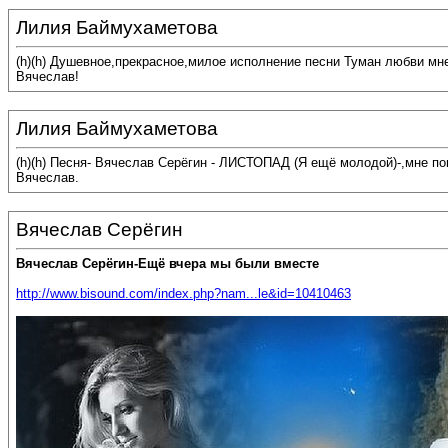
Лилия Баймухаметова
(h)(h) Душевное,прекрасное,милое исполнение песни Туман любви мн
Вячеслав!
Лилия Баймухаметова
(h)(h) Песня- Вячеслав Серёгин - ЛИСТОПАД (Я ещё молодой)-,мне п
Вячеслав.
Вячеслав Серёгин
Вячеслав Серёгин-Ещё вчера мы были вместе
http://www.bisound.com/index.php?nam...le&id=10410463