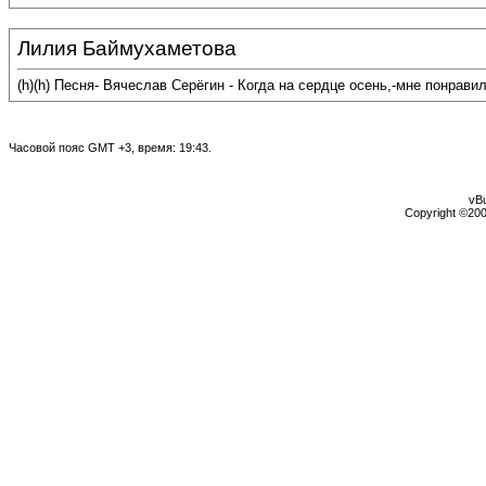
Лилия Баймухаметова
(h)(h) Песня- Вячеслав Серёгин - Когда на сердце осень,-мне понрави
Часовой пояс GMT +3, время:
19:43
.
vBu
Copyright ©2000