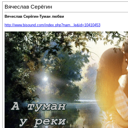
Вячеслав Серёгин
Вячеслав Серёгин-Туман любви
http://www.bisound.com/index.php?nam...le&id=10410453