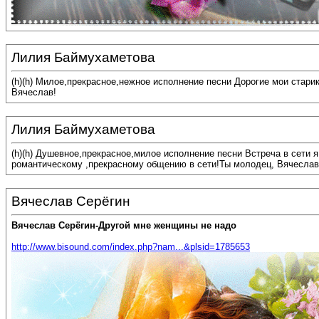
Лилия Баймухаметова
(h)(h) Милое,прекрасное,нежное исполнение песни Дорогие мои стари
Вячеслав!
Лилия Баймухаметова
(h)(h) Душевное,прекрасное,милое исполнение песни Встреча в сети 
романтическому ,прекрасному общению в сети!Ты молодец, Вячеслав
Вячеслав Серёгин
Вячеслав Серёгин-Другой мне женщины не надо
http://www.bisound.com/index.php?nam...&plsid=1785653