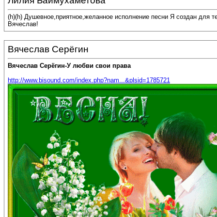
Лилия Баймухаметова
(h)(h) Душевное,приятное,желанное исполнение песни Я создан для т
Вячеслав!
Вячеслав Серёгин
Вячеслав Серёгин-У любви свои права
http://www.bisound.com/index.php?nam...&plsid=1785721