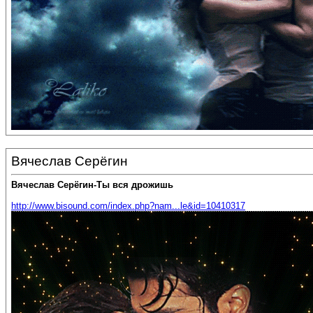
Вячеслав Серёгин
Вячеслав Серёгин-Ты вся дрожишь
http://www.bisound.com/index.php?nam...le&id=10410317