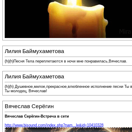
Лилия Баймухаметова
(h)(h)Песня Тела переплетаются в ночи мне понравилась,Вячеслав.
Лилия Баймухаметова
(h)(h) Душевное,милое,прекрасное,влюбленное исполнение песни Ты 
Ты молодец, Вячеслав!
Вячеслав Серёгин
Вячеслав Серёгин-Встреча в сети
http://www.bisound.com/index.php?nam...le&id=10410328