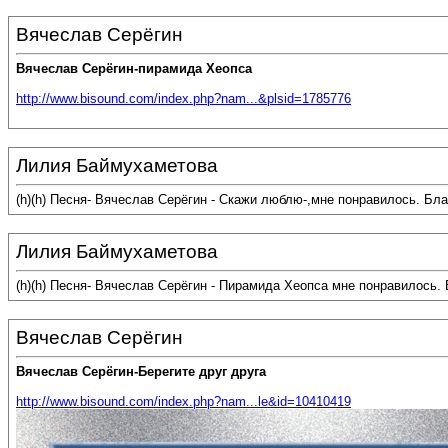
Вячеслав Серёгин
Вячеслав Серёгин-пирамида Хеопса
http://www.bisound.com/index.php?nam...&plsid=1785776
Лилия Баймухаметова
(h)(h) Песня- Вячеслав Серёгин - Скажи люблю-,мне понравилось. Б
Лилия Баймухаметова
(h)(h) Песня- Вячеслав Серёгин - Пирамида Хеопса мне понравилось.
Вячеслав Серёгин
Вячеслав Серёгин-Берегите друг друга
http://www.bisound.com/index.php?nam...le&id=10410419