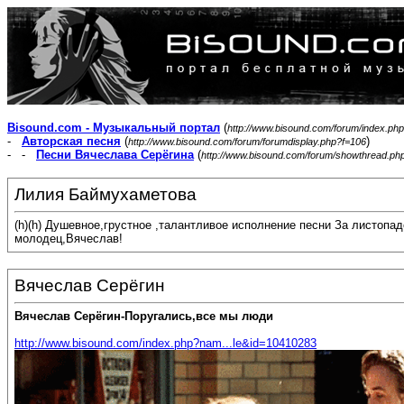
Bisound.com - Музыкальный портал
(
http://www.bisound.com/forum/index.php
-
Авторская песня
(
)
http://www.bisound.com/forum/forumdisplay.php?f=106
- -
Песни Вячеслава Серёгина
(
http://www.bisound.com/forum/showthread.ph
Лилия Баймухаметова
(h)(h) Душевное,грустное ,талантливое исполнение песни За листопа
молодец,Вячеслав!
Вячеслав Серёгин
Вячеслав Серёгин-Поругались,все мы люди
http://www.bisound.com/index.php?nam...le&id=10410283