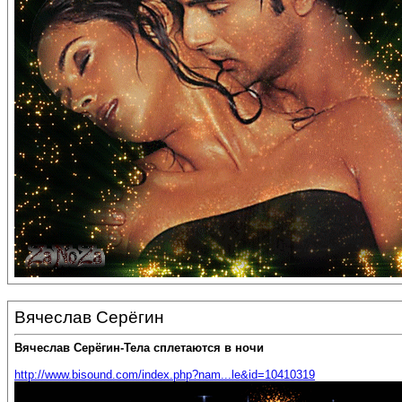
Вячеслав Серёгин
Вячеслав Серёгин-Тела сплетаются в ночи
http://www.bisound.com/index.php?nam...le&id=10410319