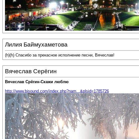
Лилия Баймухаметова
(h)(h) Спасибо за прекасное исполнение песни, Вячеслав!
Вячеслав Серёгин
Вячеслав Срёгин-Скажи люблю
http://www.bisound.com/index.php?nam...&plsid=1785726