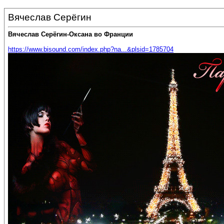
Вячеслав Серёгин
Вячеслав Серёгин-Оксана во Франции
https://www.bisound.com/index.php?na...&plsid=1785704