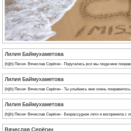
Лилия Баймухаметова
(h)(h) Песня- Вячеслав Серёгин - Поругались,все мы люди-мне понра
Лилия Баймухаметова
(h)(h) Песня- Вячеслав Серёгин - Ты улыбнись мне очень понравилос
Лилия Баймухаметова
(h)(h) Песня- Вячеслав Серёгин - Безрассудное лето я восприняла с
Вячеслав Серёгин