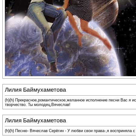
Лилия Баймухаметова
(h)(h) Прекрасное,романтическое,желанное исполнение песни Вас я 
творчество. Ты молодец,Вячеслав!
Лилия Баймухаметова
(h)(h) Песню- Вячеслав Серёгин - У любви свои права-,я восприняла