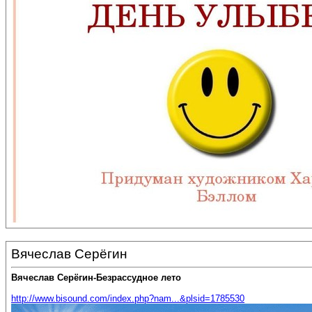
Вячеслав Серёгин
Вячеслав Серёгин-Безрассудное лето
http://www.bisound.com/index.php?nam...&plsid=1785530