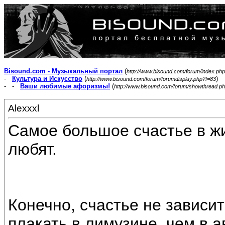
Bisound.com - Музыкальный портал
(
http://www.bisound.com/forum/index.php
-
Культура и Искусство
(
)
http://www.bisound.com/forum/forumdisplay.php?f=83
- -
Ваши любимые афоризмы!
(
http://www.bisound.com/forum/showthread.p
Alexxxl
Самое большое счастье в жи
любят.
Конечно, счастье не зависит
плакать в лимузине, чем в а