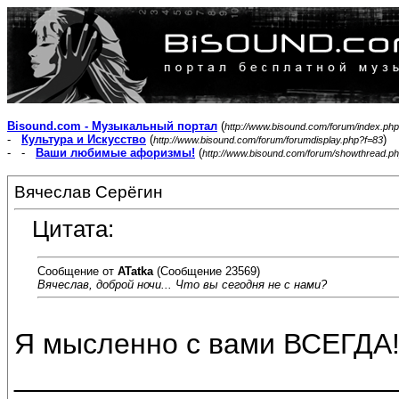
Bisound.com - Музыкальный портал
(
http://www.bisound.com/forum/index.php
-
Культура и Искусство
(
)
http://www.bisound.com/forum/forumdisplay.php?f=83
- -
Ваши любимые афоризмы!
(
http://www.bisound.com/forum/showthread.p
Вячеслав Серёгин
Цитата:
Сообщение от
ATatka
(Сообщение 23569)
Вячеслав, доброй ночи... Что вы сегодня не с нами?
Я мысленно с вами ВСЕГДА
________________________