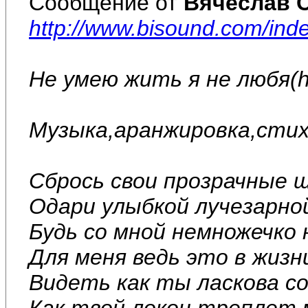
Сообщение от
Вячеслав 
http://www.bisound.com/in
Не умею жить я не любя(h
Музыка,аранжировка,стих
Сбрось свои прозрачные ш
Одари улыбкой лучезарно
Будь со мной немножечко
Для меня ведь это в жизн
Видеть как ты ласкова со
Как твой локон треплет 