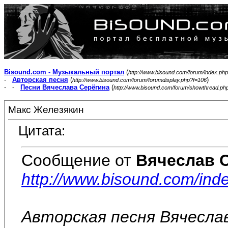
Bisound.com - Музыкальный портал
(
http://www.bisound.com/forum/index.php
-
Авторская песня
(
)
http://www.bisound.com/forum/forumdisplay.php?f=106
- -
Песни Вячеслава Серёгина
(
http://www.bisound.com/forum/showthread.ph
Макс Железякин
Цитата:
Сообщение от
Вячеслав 
http://www.bisound.com/in
Авторская песня Вячесла