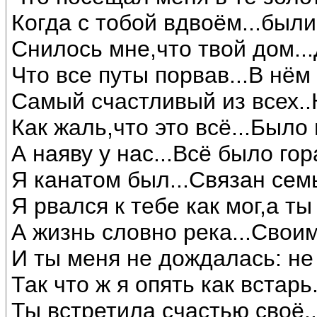
Когда с тобой вдвоём...был
Снилось мне,что твой дом..
Что все путы порвав...В нём
Самый счастливый из всех..
Как жаль,что это всё...Было
А наяву у нас...Всё было го
Я канатом был...Связан сем
Я рвался к тебе как мог,а т
А жизнь словно река...Свои
И ты меня не дождалась: не
Так что ж я опять как встар
Ты встретила счастью своё..