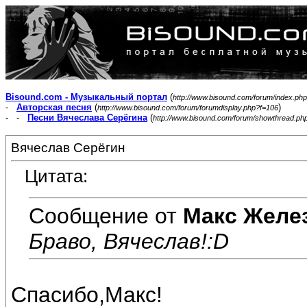
Bisound.com - Музыкальный портал
(
http://www.bisound.com/forum/index.php
-
Авторская песня
(
)
http://www.bisound.com/forum/forumdisplay.php?f=106
- -
Песни Вячеслава Серёгина
(
http://www.bisound.com/forum/showthread.ph
Вячеслав Серёгин
Цитата:
Сообщение от
Макс Желе
Браво, Вячеслав!:D
Спасибо,Макс!