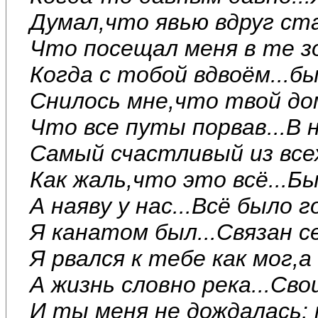
Думал,что явью вдруг ст
Что посещал меня в те з
Когда с тобой вдвоём...б
Снилось мне,что твой дом
Что все путы порвав...В н
Самый счастливый из все
Как жаль,что это всё...Б
А наяву у нас...Всё было 
Я канатом был...Связан с
Я рвался к тебе как мог,
А жизнь словно река...Св
И ты меня не дождалась: 