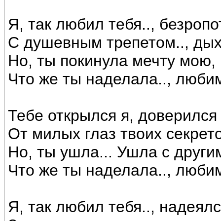
Я, так любил тебя.., безропо
С душевным трепетом.., дыха
Но, ты покинула мечту мою, 
Что же ты наделала.., люби
Тебе открылся я, доверился 
От милых глаз твоих секрето
Но, ты ушла... Ушла с другим
Что же ты наделала.., люби
Я, так любил тебя.., надеялс