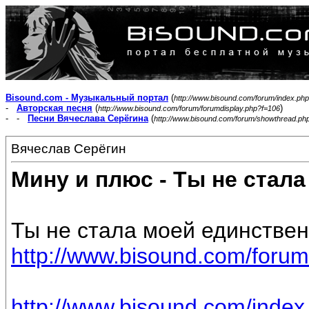
Bisound.com - Музыкальный портал
(
http://www.bisound.com/forum/index.php
-
Авторская песня
(
)
http://www.bisound.com/forum/forumdisplay.php?f=106
- -
Песни Вячеслава Серёгина
(
http://www.bisound.com/forum/showthread.ph
Вячеслав Серёгин
Мину и плюс - Ты не стал
Ты не стала моей единствен
http://www.bisound.com/forum
http://www.bisound.com/inde