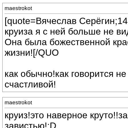
maestrokot
[quote=Вячеслав Серёгин;142
круиза я с ней больше не ви
Она была божественной крас
жизни![/QUO
как обычно!как говорится не
счастливой!
maestrokot
круиз!это наверное круто!!з
завистью!:D