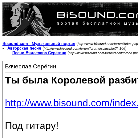
Bisound.com - Музыкальный портал
(
http://www.bisound.com/forum/index.php
-
Авторская песня
(
)
http://www.bisound.com/forum/forumdisplay.php?f=106
- -
Песни Вячеслава Серёгина
(
http://www.bisound.com/forum/showthread.ph
Вячеслав Серёгин
Ты была Королевой разби
http://www.bisound.com/inde
Под гитару!