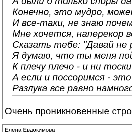
А были б только споры да
Конечно, это мудро, мож
И все-таки, не знаю поче
Мне хочется, наперекор 
Сказать тебе: "Давай не 
Я думаю, что ты меня по
К плечу плечо - и ни тоски
А если и поссоримся - это
Разлука все равно намного
Очень проникновенные стро
Елена Евдокимова