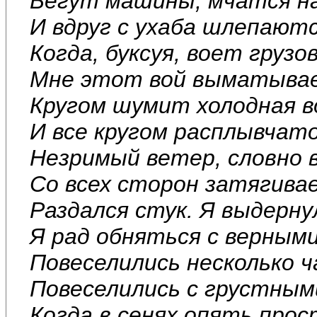
Бегут машины, мчатся н
И вдруг с ухаба шлепаютс
Когда, буксуя, воет грузов
Мне этот вой выматывае
Кругом шумит холодная в
И все кругом расплывчато
Незримый ветер, словно в
Со всех сторон затягивае
Раздался стук. Я выдерну
Я рад обняться с верными
Повеселились несколько ч
Повеселились с грустными
Когда в сенях опять прос