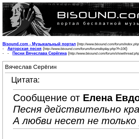
Bisound.com - Музыкальный портал
(
http://www.bisound.com/forum/index.php
-
Авторская песня
(
)
http://www.bisound.com/forum/forumdisplay.php?f=106
- -
Песни Вячеслава Серёгина
(
http://www.bisound.com/forum/showthread.ph
Вячеслав Серёгин
Цитата:
Сообщение от
Елена Евд
Песня действительно крас
А любви несет не только р