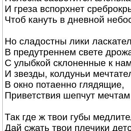
И греза вспорхнет среброкр
Чтоб кануть в дневной небо
Но сладостны лики ласкате
В предутреннем свете дрож
С улыбкой склоненные к нам
И звезды, колдуньи мечтате
В окно потаенно глядящие,
Приветствия шепчут мечтам
Так где ж твои губы медлит
Дай сжать твои плечики детс