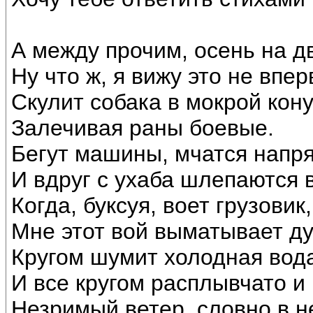
А между прочим, осень на д
Ну что ж, я вижу это не впер
Скулит собака в мокрой кону
Залечивая раны боевые.
Бегут машины, мчатся напр
И вдруг с ухаба шлепаются в
Когда, буксуя, воет грузовик,
Мне этот вой выматывает ду
Кругом шумит холодная вод
И все кругом расплывчато и 
Незримый ветер, словно в н