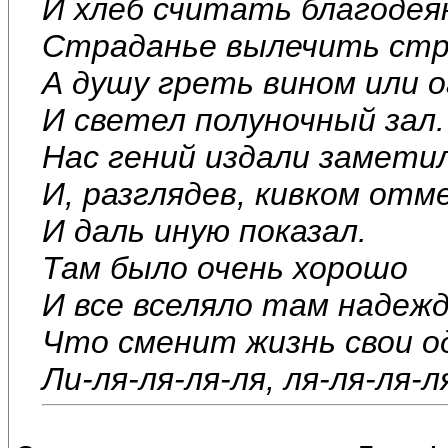
И хлеб считать благодея
Страданье вылечить стр
А душу греть вином или о
И светел полуночный зал.
Нас гений издали замети
И, разглядев, кивком отм
И даль иную показал.
Там было очень хорошо
И все вселяло там надеж
Что сменит жизнь свои о
Ли-ля-ля-ля-ля, ля-ля-ля-ля-