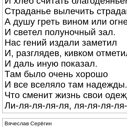
И хлеб считать благодеянье
Страданье вылечить страда
А душу греть вином или огн
И светел полуночный зал.
Нас гений издали заметил
И, разглядев, кивком отмети
И даль иную показал.
Там было очень хорошо
И все вселяло там надежды
Что сменит жизнь свои одеж
Ли-ля-ля-ля-ля, ля-ля-ля-ля-л
Вячеслав Серёгин