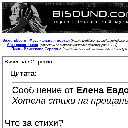
Bisound.com - Музыкальный портал
(
http://www.bisound.com/forum/index.php
-
Авторская песня
(
)
http://www.bisound.com/forum/forumdisplay.php?f=106
- -
Песни Вячеслава Серёгина
(
http://www.bisound.com/forum/showthread.ph
Вячеслав Серёгин
Цитата:
Сообщение от
Елена Евд
Хотела стихи на прощань
Что за стихи?