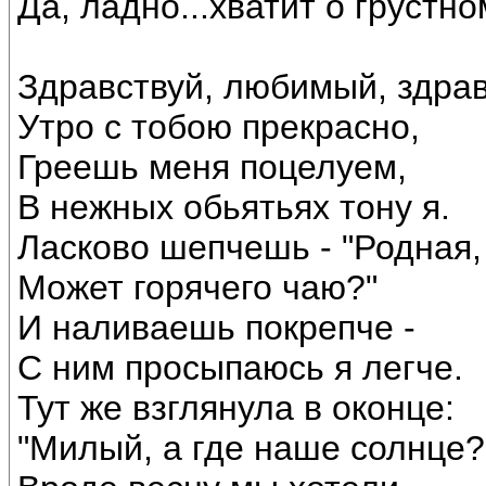
Да, ладно...хватит о грустно
Здравствуй, любимый, здрав
Утро с тобою прекрасно,
Греешь меня поцелуем,
В нежных обьятьях тону я.
Ласково шепчешь - "Родная,
Может горячего чаю?"
И наливаешь покрепче -
С ним просыпаюсь я легче.
Тут же взглянула в оконце:
"Милый, а где наше солнце?