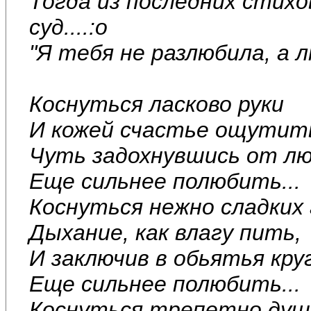
Тогда из последних стихов
суд....:o
"Я тебя не разлюбила, а л
Коснуться ласково руки
И кожей счастье ощутит
Чуть задохнувшись от л
Еще сильнее полюбить...
Коснуться нежно сладких 
Дыхание, как влагу пить,
И заключив в обьятья круг
Еще сильнее полюбить...
Коснуться трепетно душ